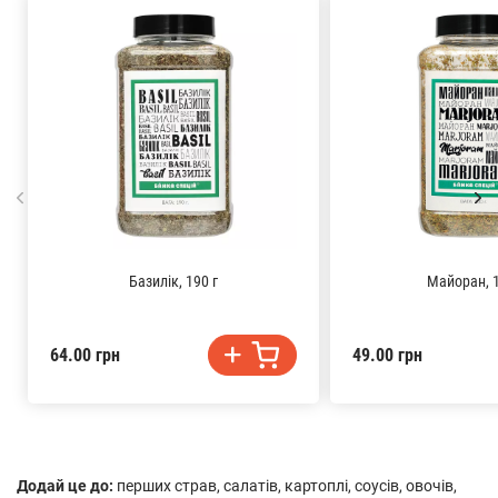
Базилік, 190 г
Майоран, 1
64.00 грн
49.00 грн
Додай це до:
перших страв, салатів, картоплі, соусів, овочів,