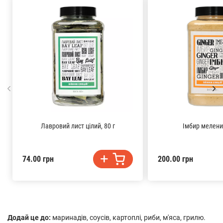
Лавровий лист цілий, 80 г
Імбир мелений
74.00 грн
200.00 грн
Додай це до:
маринадів, соусів, картоплі, риби, м'яса, грилю.