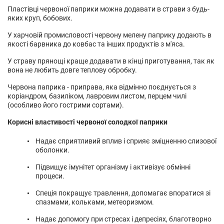
Пластівці червоної паприки можна додавати в страви з будь-
яких круп, бобових.
У харчовій промисловості червону мелену паприку додають в
якості барвника до ковбас та інших продуктів з м'яса.
У страву прянощі краще додавати в кінці приготування, так як
вона не любить довге теплову обробку.
Червона паприка - приправа, яка відмінно поєднується з
коріандром, базиліком, лавровим листом, перцем чилі
(особливо його гострими сортами).
Корисні властивості червоної солодкої паприки
Надає сприятливий вплив і сприяє зміцненню слизової
оболонки.
Підвищує імунітет організму і активізує обмінні
процеси.
Спеція покращує травлення, допомагає впоратися зі
спазмами, кольками, метеоризмом.
Надає допомогу при стресах і депресіях, благотворно