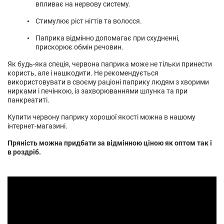
впливає на нервову систему.
Стимулює ріст нігтів та волосся.
Паприка відмінно допомагає при схудненні,
прискорює обмін речовин.
Як будь-яка спеція, червона паприка може не тільки принести
користь, але і нашкодити. Не рекомендується
використовувати в своєму раціоні паприку людям з хворими
нирками і печінкою, із захворюваннями шлунка та при
панкреатиті.
Купити червону паприку хорошої якості можна в нашому
інтернет-магазині.
Пряність можна придбати за відмінною ціною як оптом так і
в роздріб.