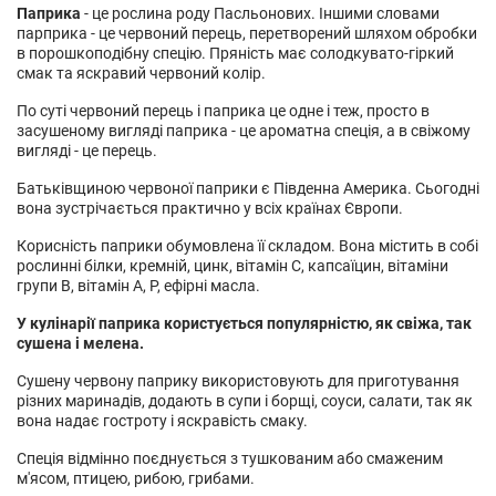
Паприка
- це рослина роду Пасльонових. Іншими словами
парприка - це червоний перець, перетворений шляхом обробки
в порошкоподібну спецію. Пряність має солодкувато-гіркий
смак та яскравий червоний колір.
По суті червоний перець і паприка це одне і теж, просто в
засушеному вигляді паприка - це ароматна спеція, а в свіжому
вигляді - це перець.
Батьківщиною червоної паприки є Південна Америка. Сьогодні
вона зустрічається практично у всіх країнах Європи.
Корисність паприки обумовлена її складом. Вона містить в собі
рослинні білки, кремній, цинк, вітамін С, капсаїцин, вітаміни
групи В, вітамін А, Р, ефірні масла.
У кулінарії паприка користується популярністю, як свіжа, так
сушена і мелена.
Сушену червону паприку використовують для приготування
різних маринадів, додають в супи і борщі, соуси, салати, так як
вона надає гостроту і яскравість смаку.
Спеція відмінно поєднується з тушкованим або смаженим
м'ясом, птицею, рибою, грибами.