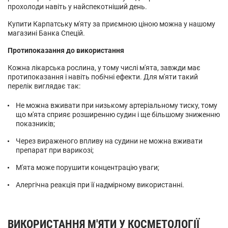
прохолоди навіть у найспекотніший день.
Купити Карпатську м'яту за приємною ціною можна у нашому
магазині Банка Спецій.
Протипоказання до використання
Кожна лікарська рослина, у тому числі м'ята, завжди має
протипоказання і навіть побічні ефекти. Для м'яти такий
перелік виглядає так:
Не можна вживати при низькому артеріальному тиску, тому
що м'ята сприяє розширенню судин і ще більшому зниженню
показників;
Через вираженого впливу на судини не можна вживати
препарат при варикозі;
М'ята може порушити концентрацію уваги;
Алергічна реакція при її надмірному використанні.
ВИКОРИСТАННЯ М'ЯТИ У КОСМЕТОЛОГІЇ