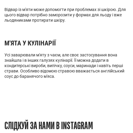
Відвар із м'яти може допомогти при проблемах зі шкірою. Для
цього відвар потрібно заморозити у формах для льоду і вже
льодяниками протирати шкіру.
М'ЯТА У КУЛІНАРІЇ
Усі заварювали м'яту з чаєм, але своє застосування вона
знайшла і в інших галузях кулінарії. Її можна додати в
кондитерські вироби, випічку, соуси, маринади і навіть перші
страви. Особливо відомою стравою вважається англійський
соус до баранячого м'яса.
СЛІДКУЙ ЗА НАМИ В INSTAGRAM