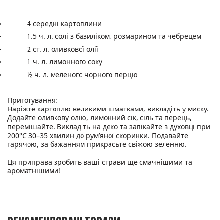
4 середні картоплини
1.5 ч. л. солі з базиліком, розмарином та чебрецем
2 ст. л. оливкової олії
1 ч. л. лимонного соку
½ ч. л. меленого чорного перцю
Приготування:
Наріжте картоплю великими шматками, викладіть у миску.
Додайте оливкову олію, лимонний сік, сіль та перець,
перемішайте. Викладіть на деко та запікайте в духовці при
200°C 30–35 хвилин до рум’яної скоринки. Подавайте
гарячою, за бажанням прикрасьте свіжою зеленню.
Ця приправа зробить ваші страви ще смачнішими та
ароматнішими!