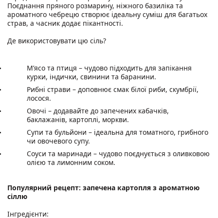
Поєднання пряного розмарину, ніжного базиліка та
ароматного чебрецю створює ідеальну суміш для багатьох
страв, а часник додає пікантності.
Де використовувати цю сіль?
М’ясо та птиця – чудово підходить для запікання
курки, індички, свинини та баранини.
Рибні страви – доповнює смак білої риби, скумбрії,
лосося.
Овочі – додавайте до запечених кабачків,
баклажанів, картоплі, моркви.
Супи та бульйони – ідеальна для томатного, грибного
чи овочевого супу.
Соуси та маринади – чудово поєднується з оливковою
олією та лимонним соком.
Популярний рецепт: запечена картопля з ароматною
сіллю
Інгредієнти: