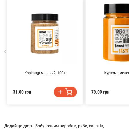
Коріандр мелений, 100 г
Куркума мелен
31.00 грн
79.00 грн
Додай це до:
хлібобулочним виробам, риби, салатів,