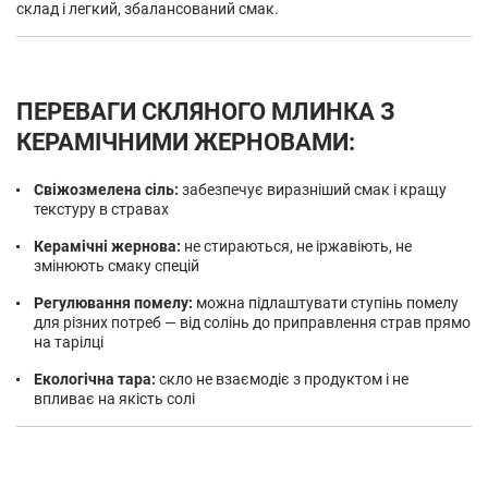
склад і легкий, збалансований смак.
ПЕРЕВАГИ СКЛЯНОГО МЛИНКА З
КЕРАМІЧНИМИ ЖЕРНОВАМИ:
Свіжозмелена сіль:
забезпечує виразніший смак і кращу
текстуру в стравах
Керамічні жернова:
не стираються, не іржавіють, не
змінюють смаку спецій
Регулювання помелу:
можна підлаштувати ступінь помелу
для різних потреб — від солінь до приправлення страв прямо
на тарілці
Екологічна тара:
скло не взаємодіє з продуктом і не
впливає на якість солі