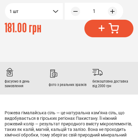
1
1 шт
181.00 грн
фасуємо в день
безкоштовна доставка
фото з реальних зразків
замовлення
від 2000 грн
Рожева гімалайська сіль — це натуральна кам’яна сіль, що
видобувається в гірських регіонах Пакистану. Її ніжний
рожевий колір — результат природного вмісту мікроелементів,
таких як калій, магній, кальцій та залізо. Вона не проходить
хімічної обробки, тому зберігає свій природний мінеральний