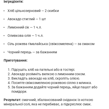
Інгредієнти:
Хліб цільнозерновий — 2 скибки
Авокадо стиглий — 1 шт
Лимонний сік — 1 ч.л.
Оливкова олія — 1 ч.л.
Сіль рожева гімалайська (свіжозмелена) — за смаком
Чорний перець — за бажанням
Приготування:
Підсушіть хліб на пательні або в тостері.
Авокадо розімніть вилкою з лимонним соком.
Викладіть авокадо на хліб, скропіть олією.
Посипте свіжозмеленою рожевою сіллю з млинка.
За бажанням додайте чорний перець, яйце пашот або
помідори.
Результат:
смачний, збалансований сніданок із ноткою
мінеральної солі, яка не перебиває, а підкреслює смак.