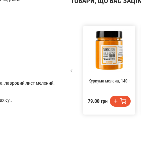
ТОВАРИ, ЩО ВАС ЗАЦІ
Куркума мелена, 140 г
а, лавровий лист мелений,
хісу..
79.00 грн