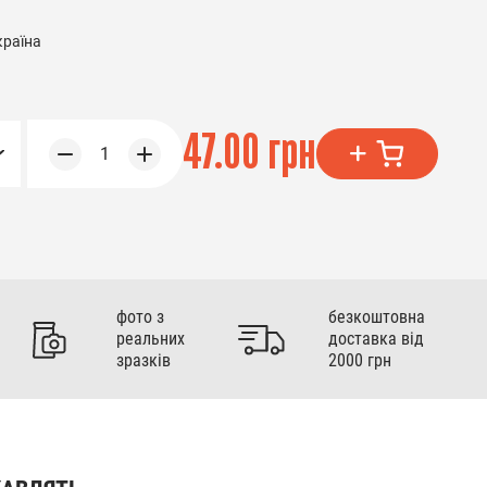
країна
47.00 грн
1
фото з
безкоштовна
реальних
доставка від
зразків
2000 грн