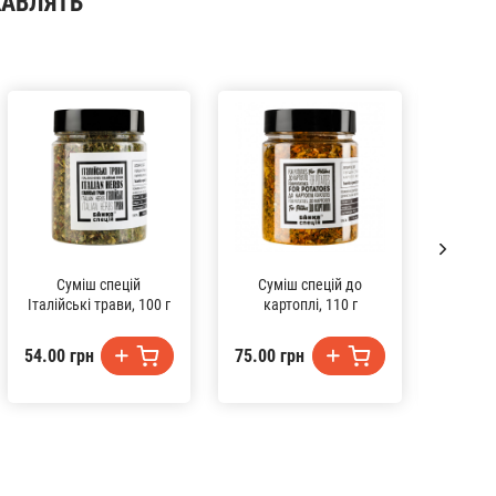
КАВЛЯТЬ
Суміш спецій
Суміш спецій до
Ба
Італійські трави, 100 г
картоплі, 110 г
54.00 грн
75.00 грн
36.00 