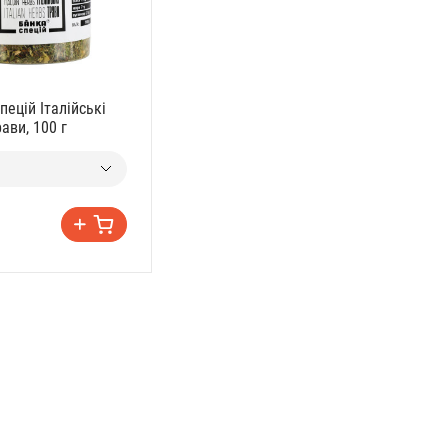
пецій Італійські
ави, 100 г