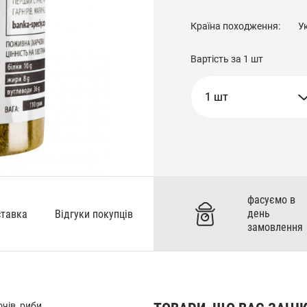
Країна походження:
У
Вартість за
1 шт
1 шт
фасуємо в
день
ставка
Відгуки покупців
замовлення
чів, риби.