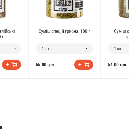
алійські
Суміш спецій грибна, 100 г
Суміш с
0 г
тр
1 шт
1 шт
65.00 грн
54.00 грн