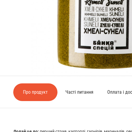
Про продукт
Часті питання
Оплата і до
Додай це до:
перший страв, картоплі, гарнірів, маринадів, ово