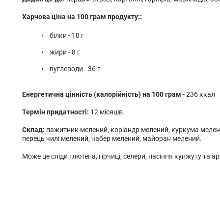
Харчова ціна на 100 грам продукту::
білки - 10 г
жири - 8 г
вуглеводи - 36 г
Енергетична цінність (калорійність) на 100 грам
- 236 ккал
Термін придатності:
12 місяців.
Склад:
пажитник мелений, коріандр мелений, куркума мелен
перець чилі мелений, чабер мелений, майоран мелений.
Може це сліди глютена, гірчиці, селери, насіння кунжуту та ара