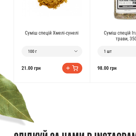
Суміш спецій Хмелі-сунелі
Суміш спецій Іт
трави, 35
100 г
1 шт
21.00 грн
98.00 грн