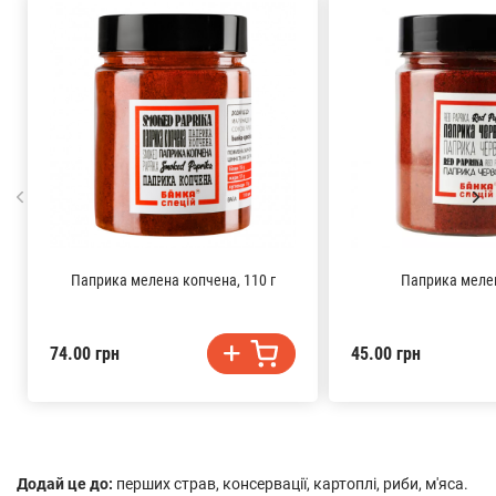
Паприка мелена копчена, 110 г
Паприка мелен
74.00 грн
45.00 грн
Додай це до:
перших страв, консервації, картоплі, риби, м'яса.