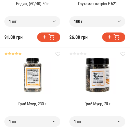
Бодян, (60/40) 50 г
Глутамат натрію Е 621
1 шт
100 г
91.00 грн
26.00 грн
Гриб Муєр, 230 г
Гриб Муєр, 70 г
1 шт
1 шт