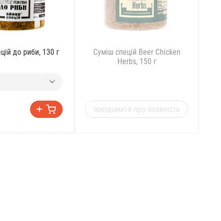
цій до риби, 130 г
Суміш спецій Beer Chicken
Herbs, 150 г
повідомити про наявність
п