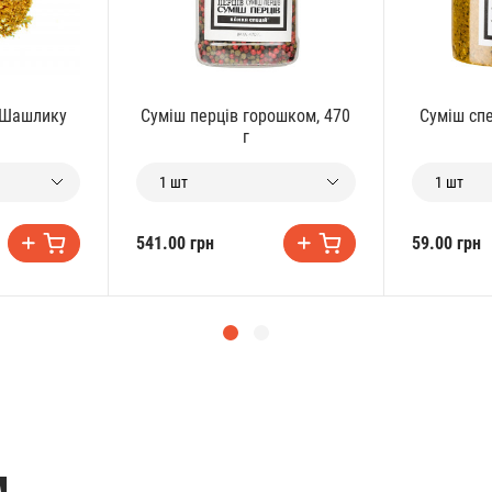
о Шашлику
Суміш перців горошком, 470
Суміш спе
г
1 шт
1 шт
541.00 грн
59.00 грн