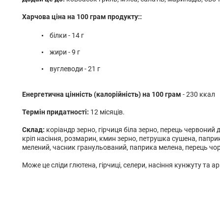
Харчова ціна на 100 грам продукту::
білки - 14 г
жири - 9 г
вуглеводи - 21 г
Енергетична цінність (калорійність) на 100 грам
- 230 ккал
Термін придатності:
12 місяців.
Склад:
коріандр зерно, гірчиця біла зерно, перець червоний
кріп насіння, розмарин, кмин зерно, петрушка сушена, папри
мелений, часник гранульований, паприка мелена, перець чо
Може це сліди глютена, гірчиці, селери, насіння кунжуту та ара