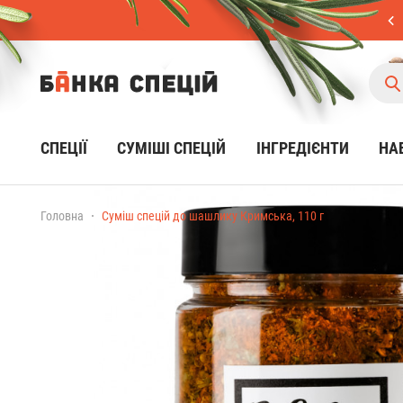
СПЕЦІЇ
CУМІШІ СПЕЦІЙ
ІНГРЕДІЄНТИ
НА
Головна
Суміш спецій до шашлику Кримська, 110 г