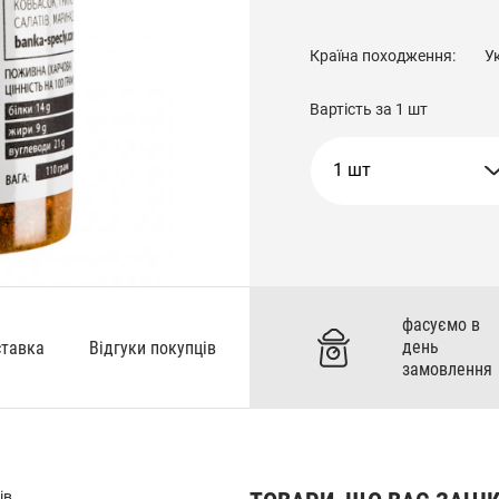
Країна походження:
У
Вартість за
1 шт
1 шт
фасуємо в
день
ставка
Відгуки покупців
замовлення
ів.