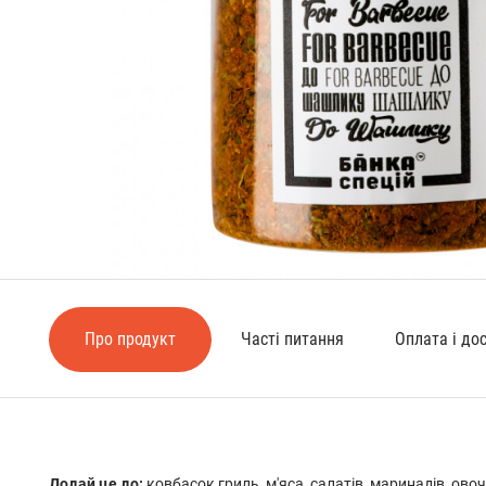
Про продукт
Часті питання
Оплата і до
Додай це до:
ковбасок гриль, м'яса, салатів, маринадів, овоч