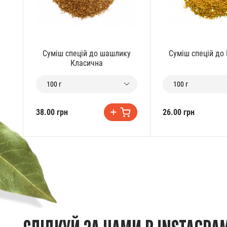
Суміш спецій до шашлику
Суміш спецій д
Класична
100 г
100 г
38.00 грн
26.00 грн