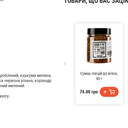
ТОВАРИ, ЩО ВАС ЗАЦІ
Суміш спецій до м'яса,
 дроблений, куркума мелена,
90 г
ка червона різана, коріандр
рний мелений.
74.00 грн
хісу..