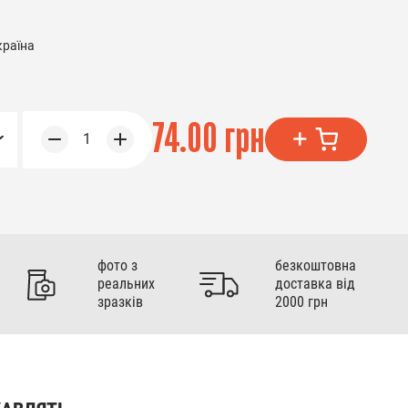
країна
74.00 грн
1
фото з
безкоштовна
реальних
доставка від
зразків
2000 грн