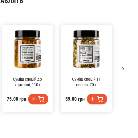
КАВЛЯТЬ
Суміш спецій до
Суміш спецій 11
Суміш 
картоплі, 110 г
овочів, 70 г
75.00 грн
59.00 грн
59.00 