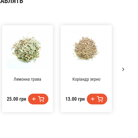
КАВЛЯТЬ
Лимонна трава
Коріандр зерно
М'
25.00 грн
13.00 грн
21.00 