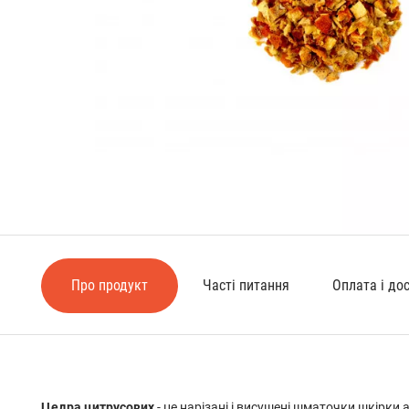
Про продукт
Часті питання
Оплата і до
Цедра цитрусових
- це нарізані і висушені шматочки шкірки 