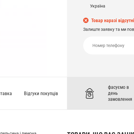
Україна
Товар наразі відсутн
Залиште заявку та ми по
фасуємо в
день
ставка
Відгуки покупців
замовлення
апельсина і лимона.