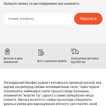
Залиште заявку та ми повідомимо про наявність
Надіслати
фасуємо в день
безкоштовна доставка
фото з реальних зразків
замовлення
від 2000 грн
Легендарний Маофен родом з китайської провінції Аньхой, яка
відома насамперед своїми зеленими'яним чаєм. Чайні тераси
покривають неймовірні схили гірської гряди Хуаншань -
знаменитих "жовтих гір", одного з самих прекрасних місць
планети. Висока вологість і свіжа прохолода створюють
ідеальні умови для вирощування елітного чаю maofen, який