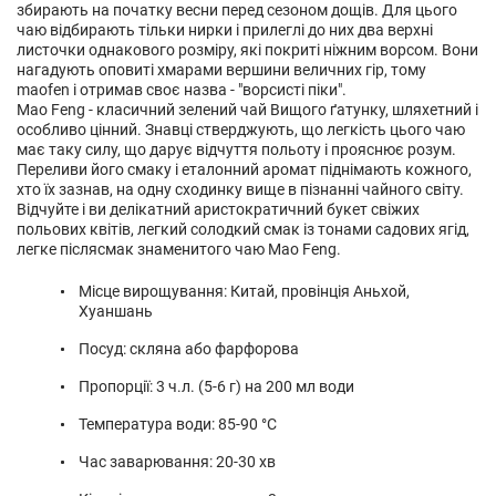
збирають на початку весни перед сезоном дощів. Для цього
чаю відбирають тільки нирки і прилеглі до них два верхні
листочки однакового розміру, які покриті ніжним ворсом. Вони
нагадують оповиті хмарами вершини величних гір, тому
maofen і отримав своє назва - "ворсисті піки".
Mao Feng - класичний зелений чай Вищого ґатунку, шляхетний і
особливо цінний. Знавці стверджують, що легкість цього чаю
має таку силу, що дарує відчуття польоту і прояснює розум.
Переливи його смаку і еталонний аромат піднімають кожного,
хто їх зазнав, на одну сходинку вище в пізнанні чайного світу.
Відчуйте і ви делікатний аристократичний букет свіжих
польових квітів, легкий солодкий смак із тонами садових ягід,
легке післясмак знаменитого чаю Mao Feng.
Місце вирощування: Китай, провінція Аньхой,
Хуаншань
Посуд: скляна або фарфорова
Пропорції: 3 ч.л. (5-6 г) на 200 мл води
Температура води: 85-90 °С
Час заварювання: 20-30 хв