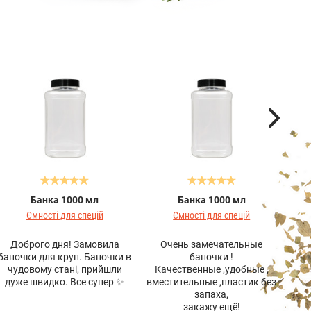
Банка 1000 мл
Банка 1000 мл
Мл
Ємності для спецій
Ємності для спецій
Доброго дня! Замовила
Очень замечательные
баночки для круп. Баночки в
баночки !
чудовому стані, прийшли
Качественные ,удобные ,
дуже швидко. Все супер ✨
вместительные ,пластик без
запаха,
закажу ещё!