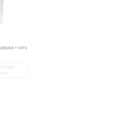
кришка + сито
ити про
ість