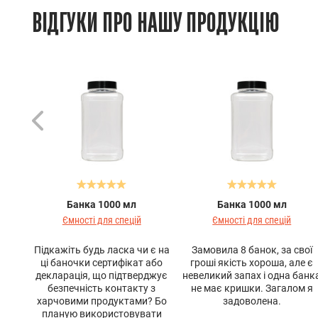
ВІДГУКИ ПРО НАШУ ПРОДУКЦІЮ
Банка 1000 мл
Банка 1000 мл
Ємності для спецій
Ємності для спецій
Підкажіть будь ласка чи є на
Замовила 8 банок, за свої
ці баночки сертифікат або
гроші якість хороша, але є
декларація, що підтверджує
невеликий запах і одна банк
безпечність контакту з
не має кришки. Загалом я
харчовими продуктами? Бо
задоволена.
планую використовувати