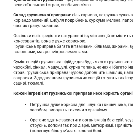
великої кількості страв, особливо м'яса.
Склад грузинської приправи:
сіль харчова, петрушка сушена,
коріандр мелений, цибуля подрібнена, куркума мелена, папри
часник гранульований.
Оскільки всі інгредієнти натуральні і суміш спецій не містить
консервантів, вона є дуже корисною.
Грузинська приправа багата вітамінами, білками, жирами, 
волокнами, макро і мікроелементами.
Суміш спецій грузинська підійде для будь-якого грузинського
чахохбілі, хінкалі, чашушулі, курча тапака, чанахи і багато і
страв, грузинська приправа чудово доповнить шашлик, напів
заправки. З додаванням грузинських спецій готують такі соу
сациві, ткемалі.
Кожен інгредієнт грузинської приправи несе користь орган
Петрушка дуже корисна для шлунка і кишечника, та
засобом, виводить токсини з організму.
Орегано здатне захистити організм від бактерій, ус
отруєнь, допомагає при діареї, метеоризмі. Пряніст
і полегшує біль у м'язах, головні болі.