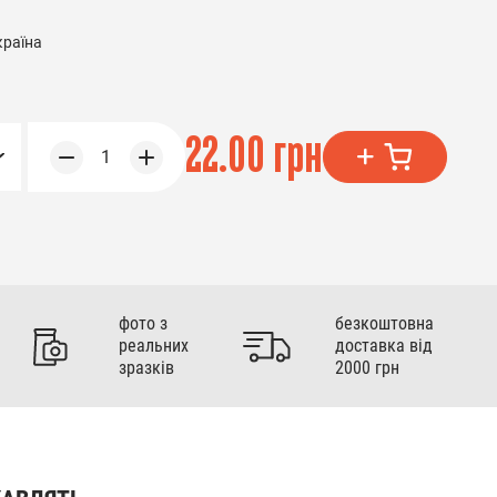
країна
22.00 грн
1
фото з
безкоштовна
реальних
доставка від
зразків
2000 грн