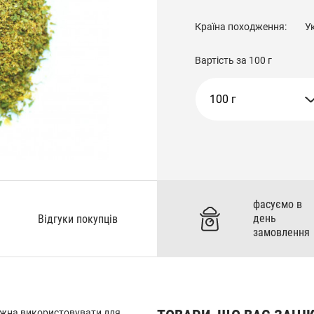
Країна походження:
У
Вартість за
100 г
100 г
фасуємо в
день
Відгуки покупців
замовлення
можна використовувати для