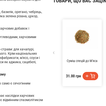
ТОВАРИ, ЩО ВАС ЗАЦІ
 базилік, орегано, чебрець,
ка зелена різана, цукор,
 харчових добавок і
вуглеводами, харчовими
 страви: для хачапурі,
ншого. Крім національних
фабрикати, м'ясо, соуси і
Суміш спецій до М'яса
си як аджика, сацебелі,
ізму
31.00 грн
к само є сечогінним
уває наслідки харчових
ь є відмінним спазмолітиком