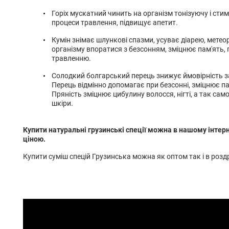
Горіх мускатний чинить на організм тонізуючу і ст
процеси травлення, підвищує апетит.
Кумін знімає шлункові спазми, усуває діарею, мете
організму впоратися з безсонням, зміцнює пам'ять, 
травленню.
Солодкий болгарський перець знижує ймовірність з
Перець відмінно допомагає при безсонні, зміцнює пам
Пряність зміцнює цибулину волосся, нігті, а так сам
шкіри.
Купити натуральні грузинські спеції можна в нашому інтер
ціною.
Купити суміш спецій Грузинська можна як оптом так і в роздр