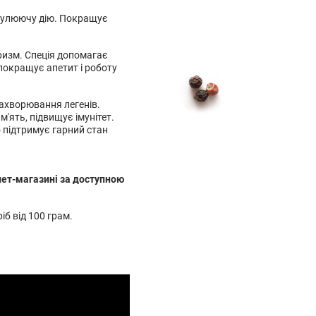
имулюючу дію. Покращує
оризм. Спеція допомагає
покращує апетит і роботу
ахворювання легенів.
'ять, підвищує імунітет.
о підтримує гарний стан
нет-магазині за доступною
іб від 100 грам.