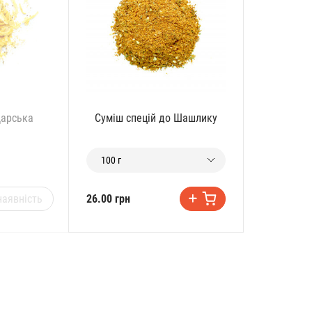
Царська
Суміш спецій до Шашлику
100 г
наявність
26.00 грн