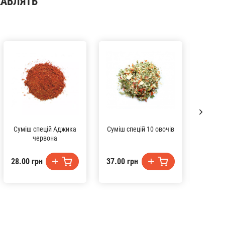
КАВЛЯТЬ
Суміш спецій Аджика
Суміш спецій 10 овочів
Сум
червона
28.00 грн
37.00 грн
34.00 