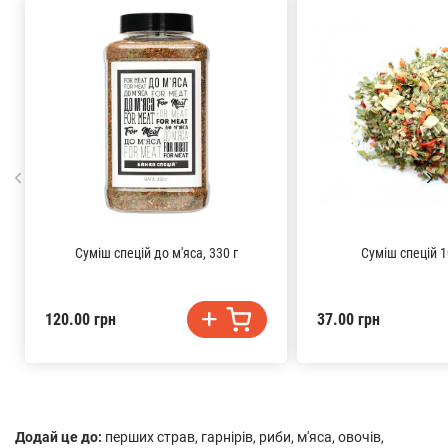
Суміш спецій до м'яса, 330 г
Суміш спецій 1
120.00 грн
37.00 грн
Додай це до:
перших страв, гарнірів, риби, м'яса, овочів,