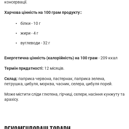
консервації.
Харчова цінність на 100 грам продукту::
білки - 10 г
жири - 4 г
вуглеводи - 32 г
Енергетична цінність (калорійність) на 100 грам
- 209 ккал
Термін придатності:
12 місяців.
Склад:
паприка червона, пастернак, паприка зелена,
петрушка, цибуля, морква, часник, селера, цибуля порей.
Може містити сліди глютена, гірчиці, селери, насіння кунжуту та
арахісу.