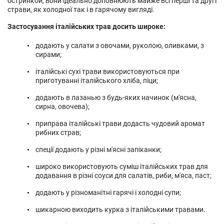
остринкой, вони ідеально доповнюють майже всі перші та другі
страви, як холодної так і в гарячому вигляді.
Застосування італійських трав досить широке:
додають у салати з овочами, руколою, оливками, з
сирами;
італійські сухі трави використовуються при
приготуванні італійського хліба, піци;
додають в лазанью з будь-яких начинок (м'ясна,
сирна, овочева);
приправа італійські трави додасть чудовий аромат
рибних страв;
спеції додають у різні м'ясні запіканки;
широко використовують суміш італійських трав для
додавання в різні соуси для салатів, риби, м'яса, паст;
додають у різноманітні гарячі і холодні супи;
шикарною виходить курка з італійськими травами.