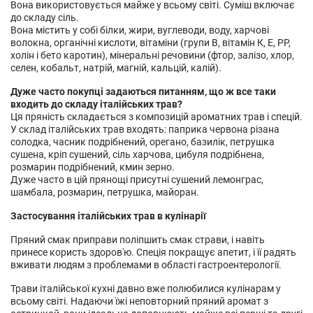
Вона використовується майже у всьому світі. Суміш включає
до складу сіль.
Вона містить у собі білки, жири, вуглеводи, воду, харчові
волокна, органічні кислоти, вітаміни (групи В, вітамін К, Е, РР,
холін і бето каротин), мінеральні речовини (фтор, залізо, хлор,
селен, кобальт, натрій, магній, кальцій, калій).
Дуже часто покупці задаються питанням, що ж все таки
входить до складу італійських трав?
Ця пряність складається з композицій ароматних трав і спецій.
У склад італійських трав входять: паприка червона різана
солодка, часник подрібнений, орегано, базилік, петрушка
сушена, кріп сушений, сіль харчова, цибуля подрібнена,
розмарин подрібнений, кмин зерно.
Дуже часто в цій прянощі присутні сушений лемонграс,
шамбала, розмарин, петрушка, майоран.
Застосування італійських трав в кулінарії
Пряний смак приправи поліпшить смак страви, і навіть
принесе користь здоров'ю. Спеція покращує апетит, і її радять
вживати людям з проблемами в області гастроентерології.
Трави італійської кухні давно вже полюбилися кулінарам у
всьому світі. Надаючи їжі неповторний пряний аромат з