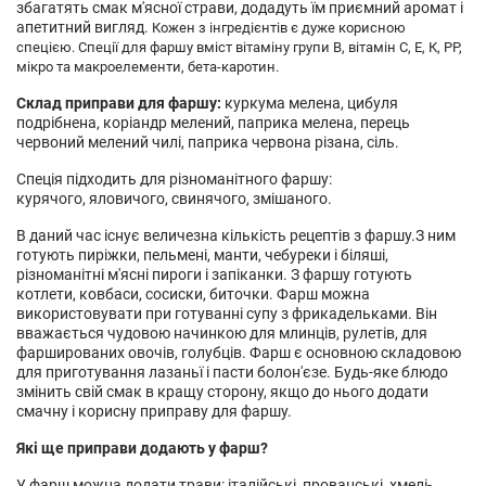
збагатять смак м'ясної страви, додадуть їм приємний аромат і
апетитний вигляд.
Кожен з інгредієнтів є дуже корисною
спецією. Спеції для фаршу вміст вітаміну групи В, вітамін С, Е, К, РР,
мікро та макроелементи, бета-каротин.
Склад приправи для фаршу:
куркума мелена, цибуля
подрібнена, коріандр мелений, паприка мелена, перець
червоний мелений чилі, паприка червона різана, сіль.
Спеція підходить для різноманітного фаршу:
курячого, яловичого, свинячого, змішаного.
В даний час існує величезна кількість рецептів з фаршу.З ним
готують пиріжки, пельмені, манти, чебуреки і біляші,
різноманітні м'ясні пироги і запіканки. З фаршу готують
котлети, ковбаси, сосиски, биточки. Фарш можна
використовувати при готуванні супу з фрикадельками. Він
вважається чудовою начинкою для млинців, рулетів, для
фаршированих овочів, голубців. Фарш є основною складовою
для приготування лазаньї і пасти болон'єзе. Будь-яке блюдо
змінить свій смак в кращу сторону, якщо до нього додати
смачну і корисну приправу для фаршу.
Які ще приправи додають у фарш?
У фарш можна додати трави: італійські, прованські, хмелі-