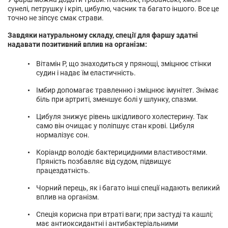
сунелі, петрушку і кріп, цибулю, часник та багато іншого. Все це
точно не зіпсує смак страви.
Завдяки натуральному складу, спеції для фаршу здатні
надавати позитивний вплив на організм:
Вітамін Р, що знаходиться у прянощі, зміцнює стінки
судин і надає їм еластичність.
Імбир допомагає травленню і зміцнює імунітет. Знімає
біль при артриті, зменшує болі у шлунку, спазми.
Цибуля знижує рівень шкідливого холестерину. Так
само він очищає у поліпшує стан крові. Цибуля
нормалізує сон.
Коріандр володіє бактерицидними властивостями.
Пряність позбавляє від судом, підвищує
працездатність.
Чорний перець, як і багато інші спеції надають великий
вплив на організм.
Спеція корисна при втраті ваги; при застуді та кашлі;
має антиоксидантні і антибактеріальними