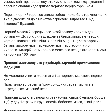
усьому світі приправа, яку отримують шляхом висушування і
перемелювання недозрілого чорного перцю горошком.
Перець чорний горошок являє собою плоди багаторічної ліани,
яка відноситься до сімейства перцевих і
виростає в Індії,
Індонезії, Бразилії
.
Чорний мелений перець несе в собі велику користь для
організму. До його складу входять білки, жири, вуглеводи,
харчові волокна, вітаміни В, вітамін А, Р, Е, РР, бета Каротин,
бетаїн, макроелементи, мікроелементи, стероли, жирні
кислоти. Калорійність чорного меленого перцю становить 260
калорій на 100 грам.
Прянощі застосовують у кулінарії, харчовій промисловості,
медицині.
Не можливо уявити жоден стіл без чорного меленого перцю і
солі.
Практично всі рецепти (крім солодких страв) містять в
інгредієнтах, мелений перець.
Прянощі додають у перші страви (супи, юшки, бульйон, борщ і
т.д), у другі страви з круп, овочів, бобових, м'яса, птиці, риби.
Чорний мелений перець додають в салати, закуски, заправки,