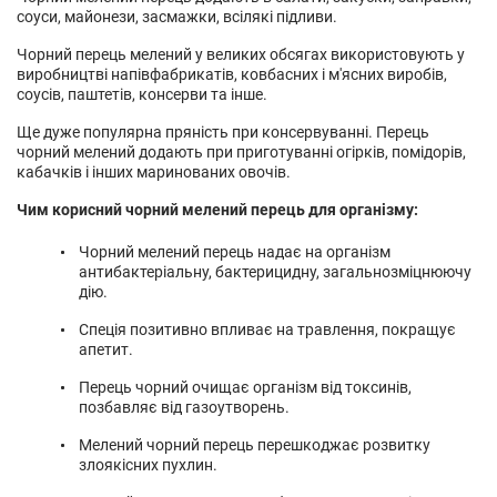
соуси, майонези, засмажки, всілякі підливи.
Чорний перець мелений у великих обсягах використовують у
виробництві напівфабрикатів, ковбасних і м'ясних виробів,
соусів, паштетів, консерви та інше.
Ще дуже популярна пряність при консервуванні. Перець
чорний мелений додають при приготуванні огірків, помідорів,
кабачків і інших маринованих овочів.
Чим корисний чорний мелений перець для організму:
Чорний мелений перець надає на організм
антибактеріальну, бактерицидну, загальнозміцнюючу
дію.
Спеція позитивно впливає на травлення, покращує
апетит.
Перець чорний очищає організм від токсинів,
позбавляє від газоутворень.
Мелений чорний перець перешкоджає розвитку
злоякісних пухлин.