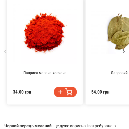
Паприка мелена копчена
Лавровий 
34.00 грн
54.00 грн
Чорний перець мелений
- це дуже корисна і затребувана в