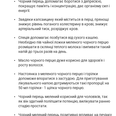
Чорний перець допомагає боротися з депресією,
покращує пам'ять і концентрацію, дає організму сил і
енергії.
Завдяки капсаицину який міститься в перці, прянощі
знижує рівень поганого холестерину в крові, знижує
артеріальний тиск, розріджує кров.
Спеція допомагає позбутися від сухого кашлю.
Необхідно пів чайної ложки меленого чорного перцю
розмішати в склянці теплого молока і випивати такий
напій до трьох разів на день.
Масло чорного перцю дуже корисно для здоров'я і
росту волосся.
Настоянка з меленого чорного перцю і горілки
допоможе впоратися з застудою. Для приготування
лікувального напою дотримуються такі пропорції: на
50 мл горілки - 1 щіпка чорного перцю.
Чорний перець мелений корисний для чоловіків, так
як він здатний поліпшити потенцію, вилікувати ранню
стадію простати.
Чорний мелений перець позитивно впливає на печінку