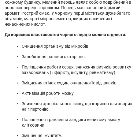
кожному будинку. Мелений перець являє собою подрібнений в
порошок перець горошком. Перець має запашний, різкий
аромат і гострий смак. У чорному перці міститься дуже багато
вітамінів, макро і мікроелементів, жирних насичених і
ненасичених кислот.
До корисних властивостей чорного перцю можна віднести:
Очищення організму від мікробів.
Запобігання раннього старіння.
Поліпшення роботи серця, зниження ризиків розвитку
захворювань (інфаркту, інсульту, ревматизму).
Зміцнення стінок судин, очищення їх від шлаків.
Активізація роботи мозку.
Зниження артеріального тиску, що корисно для хворих
на гіпертонію.
Поліпшення травлення завдяки великому вмісту
клітковини.
Зміцнення імунітету.