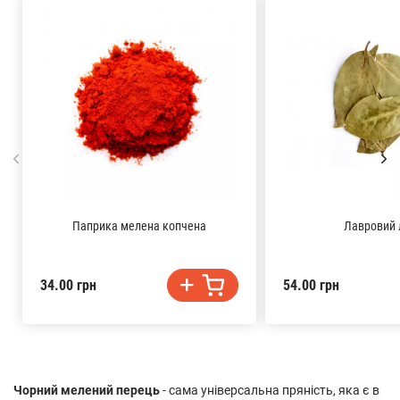
Паприка мелена копчена
Лавровий 
34.00 грн
54.00 грн
Чорний мелений перець
- сама універсальна пряність, яка є в