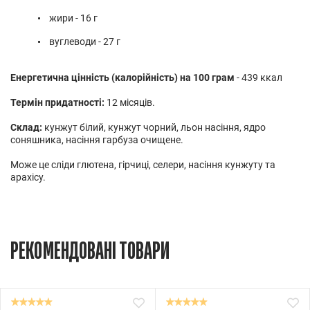
жири - 16 г
вуглеводи - 27 г
Енергетична цінність (калорійність) на 100 грам
- 439 ккал
Термін придатності:
12 місяців.
Склад:
кунжут білий, кунжут чорний, льон насіння, ядро
соняшника, насіння гарбуза очищене.
Може це сліди глютена, гірчиці, селери, насіння кунжуту та
арахісу.
РЕКОМЕНДОВАНІ ТОВАРИ