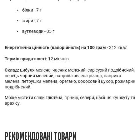
білки - 7 г
жири - 7 г
вуглеводи - 35 г
Енергетична цінність (калорійність) на 100 грам
- 312 ккал
Термін придатності:
12 місяців.
Склад:
цибуля мелена, часник мелений, сир сухий подрібнений,
перець чорний мелений, паприка зелена різана, паприка
мелена, петрушка мелена, орегано, кокосовий цукор, розмарин
подрібнений
.
Може містити сліди глютена, гірчиці, селери, насіння кунжуту та
арахісу.
РЕКОМЕНДОВАНІ ТОВАРИ