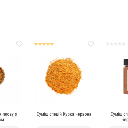
я плову з
Суміш спецій Курка червона
Суміш сп
ом
чер