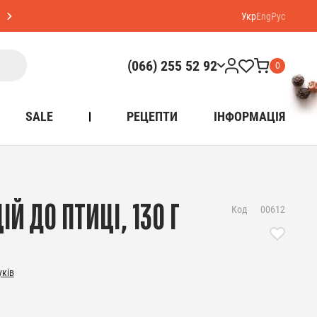
Укр
Eng
Рус
(066) 255 52 92
0
SALE
РЕЦЕПТИ
ІНФОРМАЦІЯ
Й ДО ПТИЦІ, 130 Г
Код
00612
уків