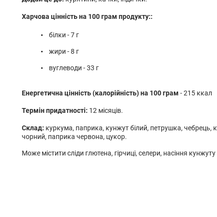
Харчова цінність на 100 грам продукту::
білки - 7 г
жири - 8 г
вуглеводи - 33 г
Енергетична цінність (калорійність) на 100 грам
- 215 ккал
Термін придатності:
12 місяців.
Склад:
куркума, паприка, кунжут білий, петрушка, чебрець, к
чорний, паприка червона, цукор.
Може містити сліди глютена, гірчиці, селери, насіння кунжуту 