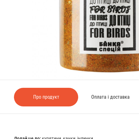
Про продукт
Оплата і доставка
Додай це до:
курятини, качки, індички.