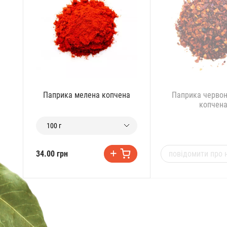
Паприка мелена копчена
Паприка червон
копчен
100 г
повідомити про 
34.00 грн