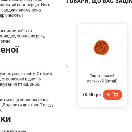
ТОВАРИ, ЩО ВАС ЗАЦІ
ціальний сорт перцю. Його
а, завдяки якому вона
дрібнюють і
асних виробів та
ринадах, овочевих рагу,
вогню.
еної
ухнях усього світу. Стійкий
Томат різаний
, створюючи відчуття
копчений (Китай)
инування птиці, риби,
78.50 грн
ється під впливом тепла.
 Додавати до страв її слід у
у.
ики
я, стимулюючи