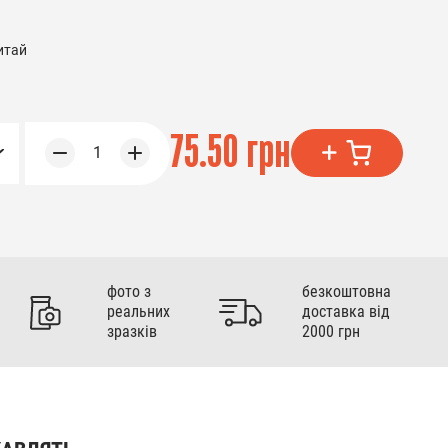
итай
75.50 грн
1
фото з
безкоштовна
реальних
доставка від
зразків
2000 грн