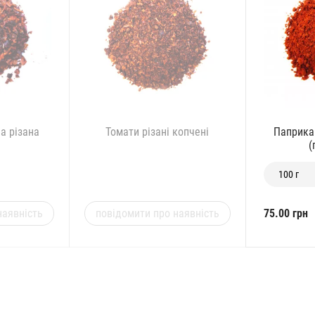
а різана
Томати різані копчені
Паприка
а
(
100 г
наявність
повідомити про наявність
75.00 грн