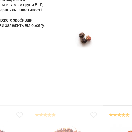
 вітаміни групи В і Р,
терицидні властивості.
и можете зробивши
ви залежить від обсягу,