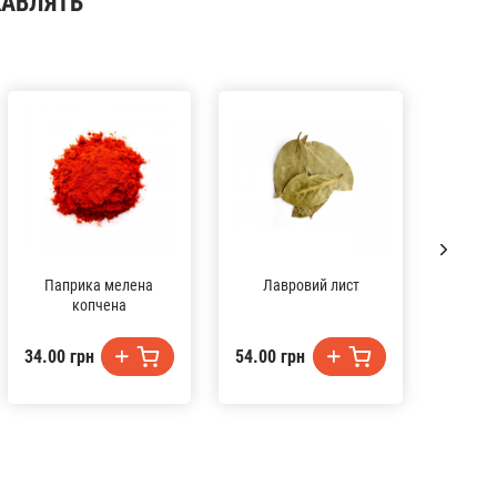
КАВЛЯТЬ
Паприка мелена
Лавровий лист
Кур
копчена
34.00 грн
54.00 грн
27.00 