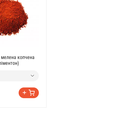
 мелена копчена
піментон)