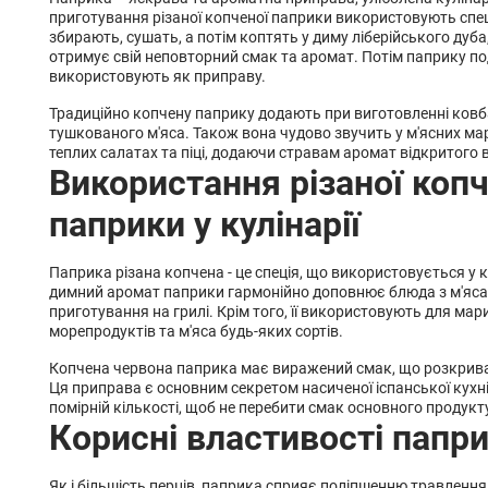
приготування різаної копченої паприки використовують спе
збирають, сушать, а потім коптять у диму ліберійського дуб
отримує свій неповторний смак та аромат. Потім паприку по
використовують як приправу.
Традиційно копчену паприку додають при виготовленні ковб
тушкованого м'яса. Також вона чудово звучить у м'ясних ма
теплих салатах та піці, додаючи стравам аромат відкритого 
Використання різаної копч
паприки у кулінарії
Паприка різана копчена - це спеція, що використовується у к
димний аромат паприки гармонійно доповнює блюда з м'яса
приготування на грилі. Крім того, її використовують для мар
морепродуктів та м'яса будь-яких сортів.
Копчена червона паприка має виражений смак, що розкрива
Ця приправа є основним секретом насиченої іспанської кухні.
помірній кількості, щоб не перебити смак основного продукт
Корисні властивості папр
Як і більшість перців, паприка сприяє поліпшенню травленн