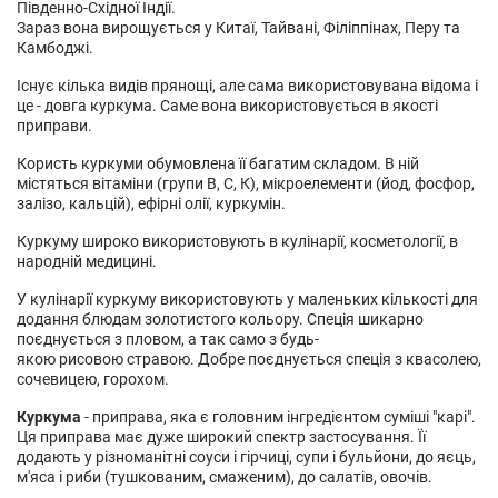
Південно-Східної Індії.
Зараз вона вирощується у Китаї, Тайвані, Філіппінах, Перу та
Камбоджі.
Існує кілька видів прянощі, але сама використовувана відома і
це - довга куркума. Саме вона використовується в якості
приправи.
Користь куркуми обумовлена її багатим складом. В ній
містяться вітаміни (групи В, С, К), мікроелементи (йод, фосфор,
залізо, кальцій), ефірні олії, куркумін.
Куркуму широко використовують в кулінарії, косметології, в
народній медицині.
У кулінарії куркуму використовують у маленьких кількості для
додання блюдам золотистого кольору. Спеція шикарно
поєднується з пловом, а так само з будь-
якою рисовою стравою. Добре поєднується спеція з квасолею,
сочевицею, горохом.
Куркума
- приправа, яка є головним інгредієнтом суміші "карі".
Ця приправа має дуже широкий спектр застосування. Її
додають у різноманітні соуси і гірчиці, супи і бульйони, до яєць,
м'яса і риби (тушкованим, смаженим), до салатів, овочів.