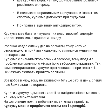
Ще куркума корисна тим, що уповільнює розвиток
розсіяного склерозу.
В комплексі з правильним харчуванням і заняттям
спортом, куркума допоможе при схудненні.
Приправа є відмінним антидепресантом.
Куркума має багато лікувальних властивостей, але крім
користі вона може принести і шкоду.
Рослина надає сильну дію на організм, тому його не
рекомендують приймати одночасно з якимись медичними
препаратами.
Куркума є сильним жовчогінним засобом, тому людям з
проблемами жовчного міхура його заборонено вживати. Так
само використання куркуми протипоказано при гепатиті.
Не бажано вживати пряність вагітним.
Все добре в міру, тому не вживаючи більше 5 гр. в день, спеція
піде Вам тільки на користь.
Купити куркуму відмінної якості і за вигідною ціною можна в
нашому інтернет-магазині.
На фото вище можна побачити як виглядає пряність.
Куркуму можна придбати як оптом так і в роздріб.