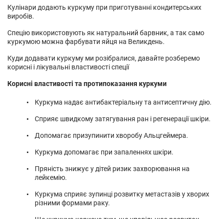
Кулінари додають куркуму при приготуванні кондитерських
виробів.
Спецію використовують як натуральний барвник, а так само
куркумою можна фарбувати яйця на Великдень.
Куди додавати куркуму ми розібралися, давайте розберемо
корисні і лікувальні властивості спеції
Корисні властивості та протипоказання куркуми
Куркума надає антибактеріальну та антисептичну дію.
Сприяє швидкому затягування ран і регенерації шкіри.
Допомагає призупинити хворобу Альцгеймера.
Куркума допомагає при запаленнях шкіри.
Пряність знижує у дітей ризик захворювання на
лейкемію.
Куркума сприяє зупинці розвитку метастазів у хворих
різними формами раку.