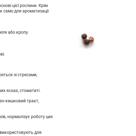
снові цієї рослини. Крім
ак само для ароматизації
еля або кропу.
ві.
еться зі стресами,
х яснах, стоматиті.
ово-кишковий тракт,
хів, нормалізує роботу цих
о використовують для