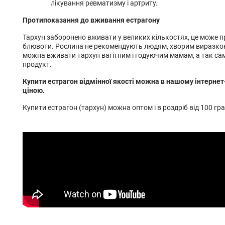
лікування ревматизму і артриту.
Протипоказання до вживання естрагону
Тархун заборонено вживати у великих кількостях, це може пр
блювоти. Рослина не рекомендують людям, хворим виразко
можна вживати тархун вагітним і годуючим мамам, а так само
продукт.
Купити естрагон відмінної якості можна в нашому інтернет
ціною.
Купити естрагон (тархун) можна оптом і в роздріб від 100 гр