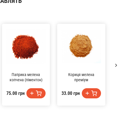
КАВЛЯТЬ
Паприка мелена
Кориця мелена
Пер
копчена (піментон)
преміум
75.00 грн
33.00 грн
73.00 