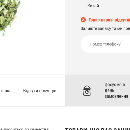
Китай
Товар наразі відсутн
Залиште заявку та ми по
фасуємо в
день
ставка
Відгуки покупців
замовлення
а відноситься до сімейства