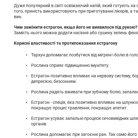
Дуже популярний в світі освіжаючий напій, який готують на о
того, пряність використовують при приготуванні лікерів, а т
вин.
Чим замінити естрагон, якщо його не виявилося під рукою?
Замість нього можна додати насіння або сушену зелень фенх
Корисні властивості та протипоказання естрагону
Тархун допомагає позбутися від мігрені і болю в голо
Рослина сприяє підвищенню імунітету.
Естрагон позитивно впливає на нервову систему, бор
депресією, безсонням.
Рослина радять вживати при зубному болю, запалени
Естрагон - спеція, яка позитивно впливає на шлунк
покращує процес травлення, покращує апетит.
Естрагон усуває запальні процеси сечовивідних шля
органів.
Рослина допомагає при загоєнні ран. Так само йог