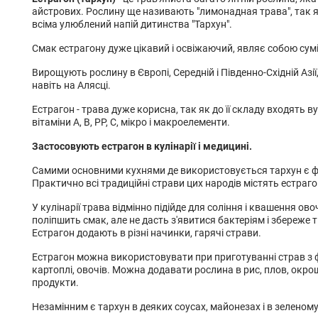
айстрових. Рослину ще називають "лимонадная трава", так я
всіма улюблений напій дитинства "Тархун".
Смак естрагону дуже цікавий і освіжаючий, являє собою суміш
Вирощують рослину в Європі, Середній і Південно-Східній Азії,
навіть на Алясці.
Естрагон - трава дуже корисна, так як до її складу входять ву
вітаміни А, В, РР, С, мікро і макроелементи.
Застосовують естрагон в кулінарії і медицині.
Самими основними кухнями де використовується тархун є ф
Практично всі традиційні страви цих народів містять естраго
У кулінарії трава відмінно підійде для соління і квашення ово
поліпшить смак, але не дасть з'явитися бактеріям і збереже т
Естрагон додають в різні начинки, гарячі страви.
Естрагон можна використовувати при приготуванні страв з ф
картоплі, овочів. Можна додавати рослина в рис, плов, окро
продукти.
Незамінним є тархун в деяких соусах, майонезах і в зеленому 