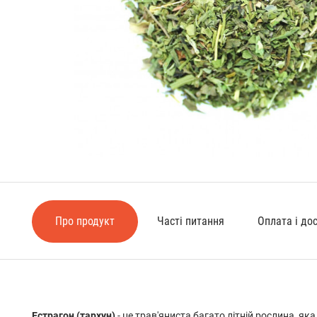
Про продукт
Часті питання
Оплата і до
Естрагон (тархун)
- це трав'яниста багато літній рослина, як