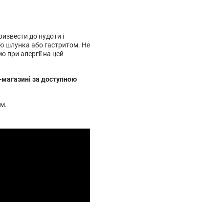
извести до нудоти і
ю шлунка або гастритом. Не
 при алергії на цей
-магазині за доступною
ам.