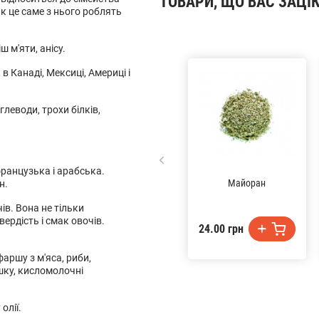
ТОВАРИ, ЩО ВАС ЗАЦІ
к це саме з нього роблять
 м'яти, анісу.
 в Канаді, Мексиці, Америці і
глеводи, трохи білків,
ранцузька і арабська.
Майоран
н.
чів. Вона не тільки
вердість і смак овочів.
24.00 грн
аршу з м'яса, риби,
шку, кисломолочні
олії.