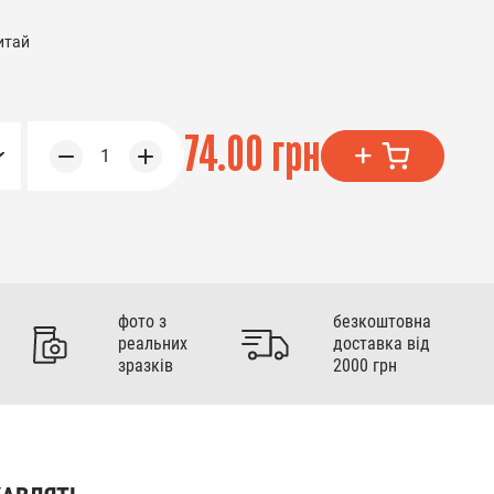
итай
74.00 грн
1
фото з
безкоштовна
реальних
доставка від
зразків
2000 грн