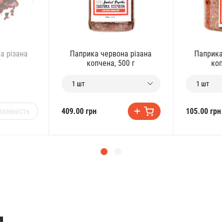
а різана
Паприка червона різана
Паприка
а
копчена, 500 г
коп
1 шт
1 шт
наявність
409.00 грн
105.00 грн