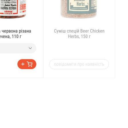
 червона різана
Суміш спецій Beer Chicken
чена, 110 г
Herbs, 150 г
повідомити про наявність
п