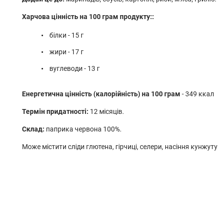
Харчова цінність на 100 грам продукту::
білки - 15 г
жири - 17 г
вуглеводи - 13 г
Енергетична цінність (калорійність) на 100 грам
- 349 ккал
Термін придатності:
12 місяців.
Склад:
паприка червона 100%.
Може містити сліди глютена, гірчиці, селери, насіння кунжуту 