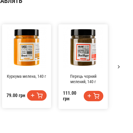
КАВЛЯТЬ
Куркума мелена, 140 г
Перець чорний
Ванільн
мелений, 140 г
111.00
79.00 грн
74.00 
грн