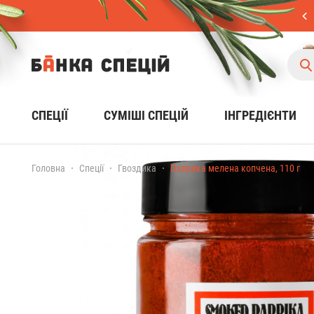
СПЕЦІЇ
CУМІШІ СПЕЦІЙ
ІНГРЕДІЄНТИ
Головна
Спеції
Гвоздика
Паприка мелена копчена, 110 г