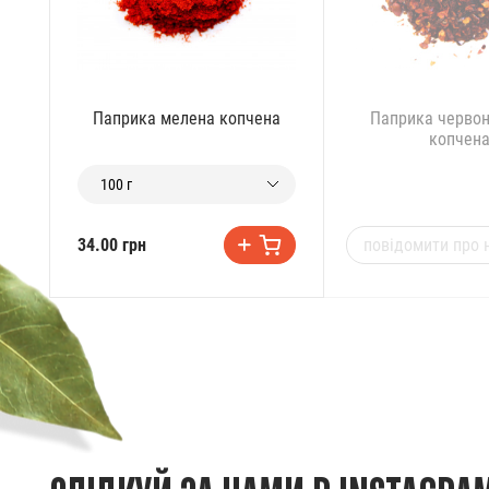
Паприка мелена копчена
Паприка червон
копчен
100 г
повідомити про 
34.00 грн