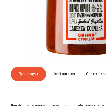
Про продукт
Часті питання
Оплата і до
Додай це до:
маринадів, соусів, картоплі, риби, м'яса, грилю.