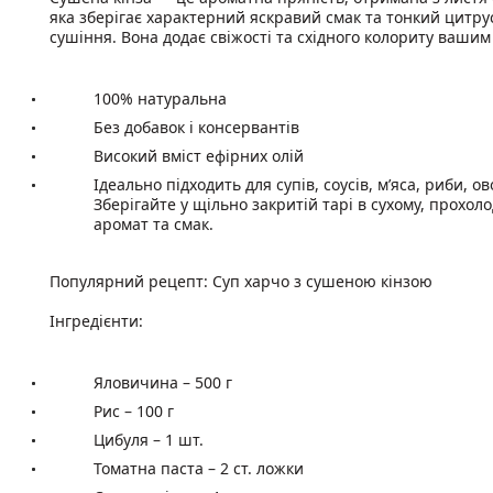
яка зберігає характерний яскравий смак та тонкий цитру
сушіння. Вона додає свіжості та східного колориту ваши
100% натуральна
Без добавок і консервантів
Високий вміст ефірних олій
Ідеально підходить для супів, соусів, м’яса, риби, о
Зберігайте у щільно закритій тарі в сухому, прохол
аромат та смак.
Популярний рецепт: Суп харчо з сушеною кінзою
Інгредієнти:
Яловичина – 500 г
Рис – 100 г
Цибуля – 1 шт.
Томатна паста – 2 ст. ложки