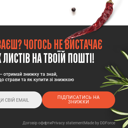
ВАЄШ? ЧОГОСЬ НЕ ВИСТАЧАЄ
 ЛИСТІВ НА ТВОЇЙ ПОШТІ!
— отримай знижку та знай,
о страви та як купити зі знижкою
ПІДПИСАТИСЬ НА
ЗНИЖКИ
Договір оферти
Privacy statement
Made by DDForce