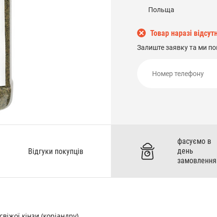
Польща
Товар наразі відсутн
Залиште заявку та ми по
фасуємо в
день
Відгуки покупців
замовлення
віжої кінзи (коріандру),