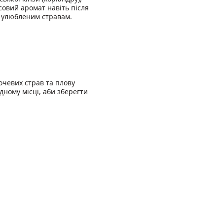
совий аромат навіть після
м улюбленим стравам.
вочевих страв та плову
одному місці, аби зберегти