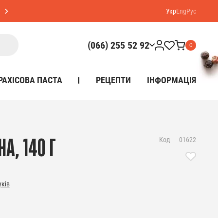
Укр
Eng
Рус
(066) 255 52 92
0
РАХІСОВА ПАСТА
РЕЦЕПТИ
ІНФОРМАЦІЯ
Код
01622
А, 140 Г
уків