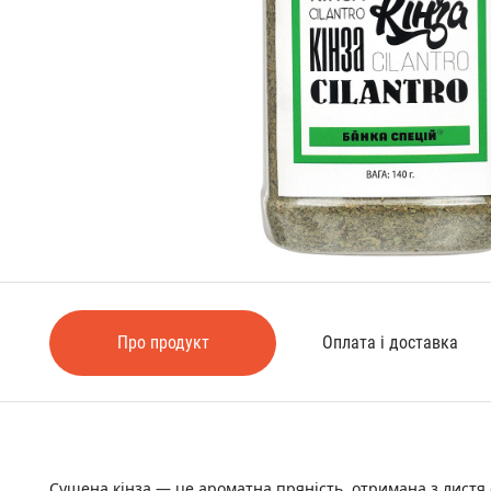
Про продукт
Оплата і доставка
Сушена кінза — це ароматна пряність, отримана з листя с