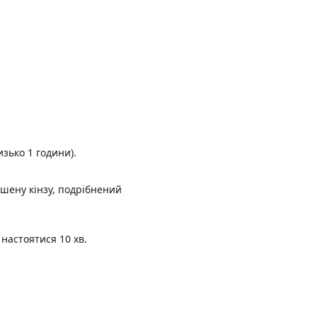
изько 1 години).
ушену кінзу, подрібнений
 настоятися 10 хв.