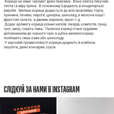
Кориця на смак і аромат дуже приємна. Вона злегка пекучий,
тепла і в міру пряна. В основному її додають в кондитерські
вироби. Мелена кориця додається до всіх можливих торти,
пряники, печиво, пироги, цукерки, шоколад, в молочні каші і
фруктові салати; в джеми, варення, муси і т.д.
Додає аромату кориця різних напоїв: лікерів, компотів, пунш,
грог, вину, і навіть пива. Паличка кориці стане чудовим
доповненням до чорного чаю, а щіпка меленої кориці -
поліпшить смак кави або шоколаду.
У харчовій промисловості корицю додають в ковбаси,
паштети, деякі консерви, соуси.
СЛІДКУЙ ЗА НАМИ В INSTAGRAM