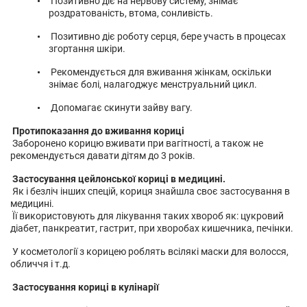
Позитивно діє на нервову систему, знімає
роздратованість, втома, сонливість.
Позитивно діє роботу серця, бере участь в процесах
згортання шкіри.
Рекомендується для вживання жінкам, оскільки
знімає болі, налагоджує менструальний цикл.
Допомагає скинути зайву вагу.
Протипоказання до вживання кориці
Заборонено корицю вживати при вагітності, а також не
рекомендується давати дітям до 3 років.
Застосування цейлонської кориці в медицині.
Як і безліч інших спецій, кориця знайшла своє застосування в
медицині.
Її використовують для лікування таких хвороб як: цукровий
діабет, панкреатит, гастрит, при хворобах кишечника, печінки.
У косметології з корицею роблять всілякі маски для волосся,
обличчя і т.д.
Застосування кориці в кулінарії