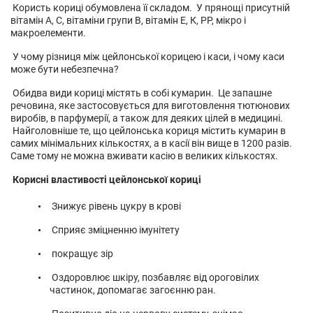
Користь кориці обумовлена ​​її складом. У прянощі присутній
вітамін А, С, вітаміни групи В, вітамін Е, К, РР, мікро і
макроелементи.
У чому різниця між цейлонської корицею і каси, і чому каси
може бути небезпечна?
Обидва види кориці містять в собі кумарин. Це запашне
речовина, яке застосовується для виготовлення тютюнових
виробів, в парфумерії, а також для деяких цілей в медицині.
Найголовніше те, що цейлонська кориця містить кумарин в
самих мінімальних кількостях, а в касії він вище в 1200 разів.
Саме тому не можна вживати касію в великих кількостях.
Корисні властивості цейлонської кориці
Знижує рівень цукру в крові
Сприяє зміцненню імунітету
покращує зір
Оздоровлює шкіру, позбавляє від ороговілих
частинок, допомагає загоєнню ран.