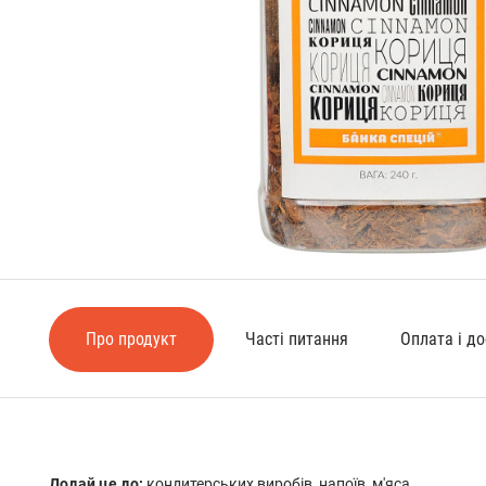
Про продукт
Часті питання
Оплата і д
Додай це до:
кондитерських виробів, напоїв, м'яса.