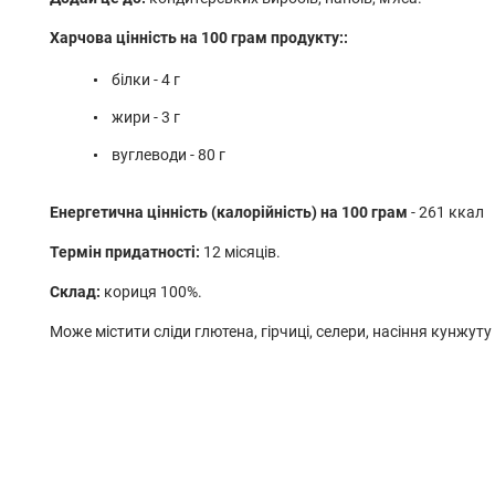
Харчова цінність на 100 грам продукту::
білки - 4 г
жири - 3 г
вуглеводи - 80 г
Енергетична цінність (калорійність) на 100 грам
- 261 ккал
Термін придатності:
12 місяців.
Склад:
кориця 100%.
Може містити сліди глютена, гірчиці, селери, насіння кунжуту 