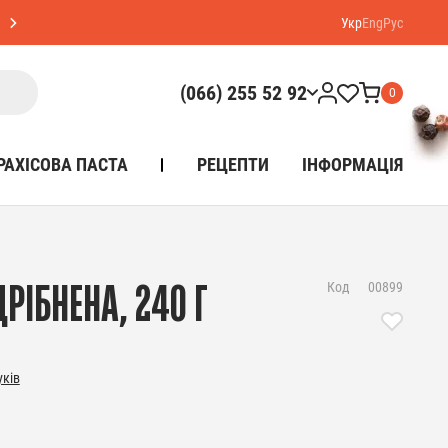
Укр
Eng
Рус
(066) 255 52 92
0
РАХІСОВА ПАСТА
РЕЦЕПТИ
ІНФОРМАЦІЯ
Код
00899
РІБНЕНА, 240 Г
уків