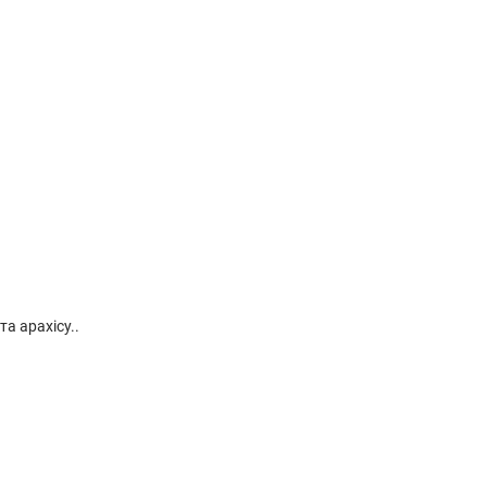
та арахісу..