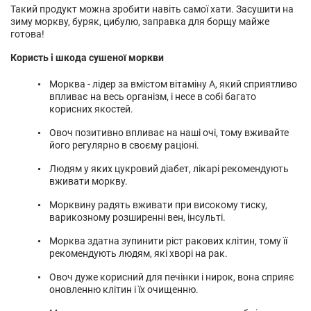
Такий продукт можна зробити навіть самої хати. Засушити на
зиму моркву, буряк, цибулю, заправка для борщу майже
готова!
Користь і шкода сушеної моркви
Морква - лідер за вмістом вітаміну А, який сприятливо
впливає на весь організм, і несе в собі багато
корисних якостей.
Овоч позитивно впливає на наші очі, тому вживайте
його регулярно в своєму раціоні.
Людям у яких цукровий діабет, лікарі рекомендують
вживати моркву.
Морквину радять вживати при високому тиску,
варикозному розширенні вен, інсульті.
Морква здатна зупинити ріст ракових клітин, тому її
рекомендують людям, які хворі на рак.
Овоч дуже корисний для печінки і нирок, вона сприяє
оновленню клітин і їх очищенню.