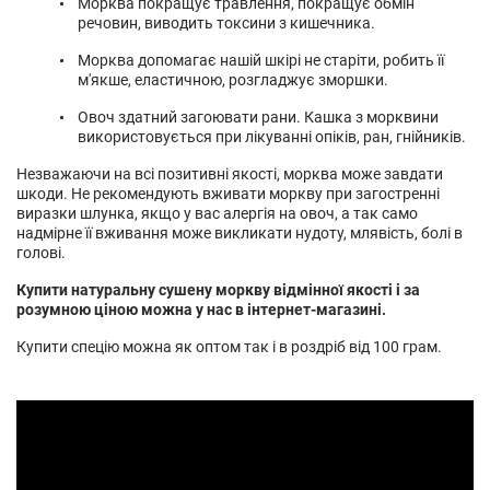
Морква покращує травлення, покращує обмін
речовин, виводить токсини з кишечника.
Морква допомагає нашій шкірі не старіти, робить її
м'якше, еластичною, розгладжує зморшки.
Овоч здатний загоювати рани. Кашка з морквини
використовується при лікуванні опіків, ран, гнійників.
Незважаючи на всі позитивні якості, морква може завдати
шкоди. Не рекомендують вживати моркву при загостренні
виразки шлунка, якщо у вас алергія на овоч, а так само
надмірне її вживання може викликати нудоту, млявість, болі в
голові.
Купити натуральну сушену моркву відмінної якості і за
розумною ціною можна у нас в інтернет-магазині.
Купити спецію можна як оптом так і в роздріб від 100 грам.