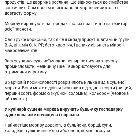
продуктів. Це дворічна рослина, що відноситься до сімейства
зонтичних. Сам овоч має яскраво-помаранчевий колір і
довгасту форму.
Моркву вирощують на городах і полях практично на території
всієї планети.
Овоч дуже корисний, так як в її складі присутні: вітаміни групи
В, А, вітамін С, К, РР, бето-каротин, і велику кількість мікро-і
макроелементів.
Застосування сушеної моркви поширюється на харчову
промисловість, медицину і ще її використовують для
отримання каротину.
В харчовій промисловості розрізняють кілька видів сушеної
моркви. Вони може відрізнятися один від одного сорти (вищий,
перший сорт), формою (кубики, соломка), кольором (червона
або жовта).
У кулінарії сушена морква виручить будь-яку господарку,
адже вона вже почищена і порізана.
Найчастіше моркву додають в бульйони, борщі, супи,
холодець, тушковане м'ясо або овочі, домашні соуси.