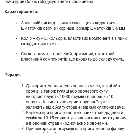
який приваблює і збуджує апетит споживача.
Характеристика:
Зовнішній вигляд – сипка маса, що складається з
шматочків овочів і корінців, розмір шматочків 3-6 мм
Колір – суміш кольорів, властивих компонентів з яких
складається суміш.
Смак і аромат – овочевий, приємний, пікантний,
властивий компонентів, що входять до складу суміші.
Поради:
Для приготування тушкованого м'яса, птиці або
овочів, а також гуляш або овочевого супу
використовують 10-30 г суміші прянощів «10
овочів». Кількість використовуваної суміші
залежить від обсягу страви і від смаку споживача.
Радимо при приготуванні м'ясних страв додавати
суміш за 10-15 хвилин. до закінчення приготування,
а в овочеві страви - одночасно з овочами.
При використанні суміші для приготування фаршу