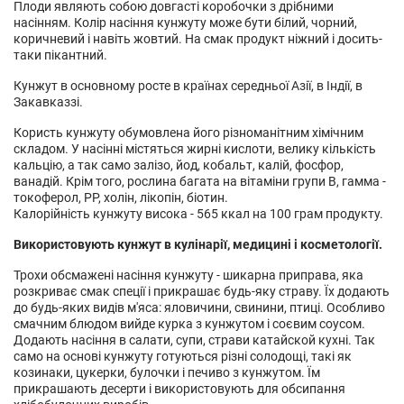
Плоди являють собою довгасті коробочки з дрібними
насінням. Колір насіння кунжуту може бути білий, чорний,
коричневий і навіть жовтий. На смак продукт ніжний і досить-
таки пікантний.
Кунжут в основному росте в країнах середньої Азії, в Індії, в
Закавказзі.
Користь кунжуту обумовлена його різноманітним хімічним
складом. У насінні містяться жирні кислоти, велику кількість
кальцію, а так само залізо, йод, кобальт, калій, фосфор,
ванадій. Крім того, рослина багата на вітаміни групи В, гамма -
токоферол, РР, холін, лікопін, біотин.
Калорійність кунжуту висока - 565 ккал на 100 грам продукту.
Використовують кунжут в кулінарії, медицині і косметології.
Трохи обсмажені насіння кунжуту - шикарна приправа, яка
розкриває смак спеції і прикрашає будь-яку страву. Їх додають
до будь-яких видів м'яса: яловичини, свинини, птиці. Особливо
смачним блюдом вийде курка з кунжутом і соєвим соусом.
Додають насіння в салати, супи, страви катайской кухні. Так
само на основі кунжуту готуються різні солодощі, такі як
козинаки, цукерки, булочки і печиво з кунжутом. Їм
прикрашають десерти і використовують для обсипання