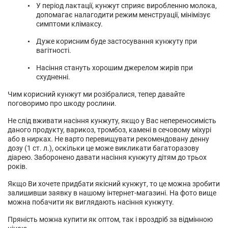
У період лактації, кунжут сприяє виробленню молока,
допомагає налагодити режим менструації, мінімізує
симптоми клімаксу.
Дуже корисним буде застосування кунжуту при
вагітності.
Насіння стануть хорошим джерелом жирів при
схудненні.
Чим корисний кунжут ми розібралися, тепер давайте
поговоримо про шкоду рослини.
Не слід вживати насіння кунжуту, якщо у Вас непереносимість
даного продукту, варикоз, тромбоз, камені в сечовому міхурі
або в нирках. Не варто перевищувати рекомендовану денну
дозу (1 ст. л.), оскільки це може викликати багаторазову
діарею. Заборонено давати насіння кунжуту дітям до трьох
років.
Якщо Ви хочете придбати якісний кунжут, то це можна зробити
залишивши заявку в нашому інтернет-магазині. На фото вище
можна побачити як виглядають насіння кунжуту.
Пряність можна купити як оптом, так і вроздріб за відмінною