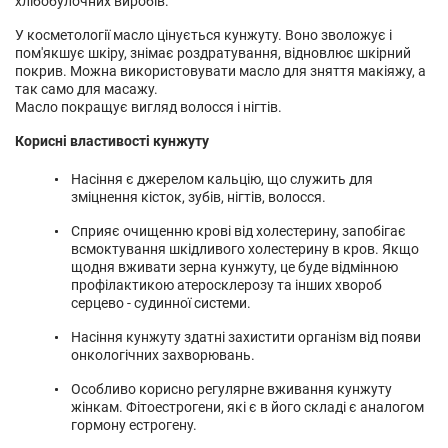
хлібобулочних виробів.
У косметології масло цінується кунжуту. Воно зволожує і
пом'якшує шкіру, знімає роздратування, відновлює шкірний
покрив. Можна використовувати масло для зняття макіяжу, а
так само для масажу.
Масло покращує вигляд волосся і нігтів.
Корисні властивості кунжуту
Насіння є джерелом кальцію, що служить для
зміцнення кісток, зубів, нігтів, волосся.
Сприяє очищенню крові від холестерину, запобігає
всмоктування шкідливого холестерину в кров. Якщо
щодня вживати зерна кунжуту, це буде відмінною
профілактикою атеросклерозу та інших хвороб
серцево - судинної системи.
Насіння кунжуту здатні захистити організм від появи
онкологічних захворювань.
Особливо корисно регулярне вживання кунжуту
жінкам. Фітоестрогени, які є в його складі є аналогом
гормону естрогену.