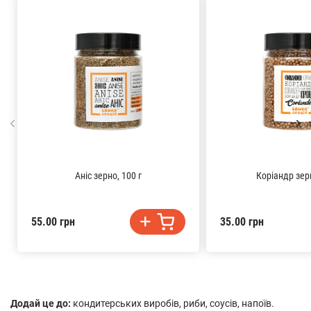
Аніс зерно, 100 г
Коріандр зерн
55.00 грн
35.00 грн
Додай це до:
кондитерських виробів, риби, соусів, напоїв.