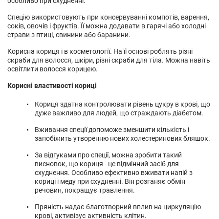
особливо при схудненні.
Спецію використовують при консервуванні компотів, варення,
соків, овочів і фруктів. Її можна додавати в гарячі або холодні
страви з птиці, свинини або баранини.
Корисна кориця і в косметології. На її основі роблять різні
скраби для волосся, шкіри, різні скраби для тіла. Можна навіть
освітлити волосся корицею.
Корисні властивості кориці
Кориця здатна контролювати рівень цукру в крові, що
дуже важливо для людей, що страждають діабетом.
Вживання спеції допоможе зменшити кількість і
запобіжить утворенню нових холестеринових бляшок.
За відгуками про спеції, можна зробити такий
висновок, що кориця - це відмінний засіб для
схуднення. Особливо ефективно вживати напій з
кориці і меду при схудненні. Він розганяє обмін
речовин, покращує травлення.
Пряність надає благотворний вплив на циркуляцію
крові, активізує активність клітин.