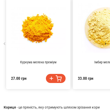
Куркума мелена преміум
Імбир мел
27.00 грн
33.00 грн
Кориця
- це пряність, яку отримують шляхом зрізання кори