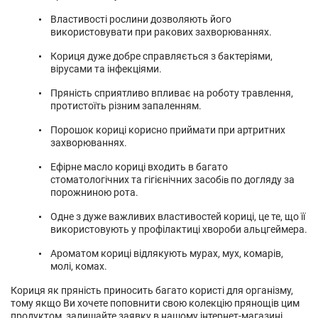
Властивості рослини дозволяють його
використовувати при ракових захворюваннях.
Кориця дуже добре справляється з бактеріями,
вірусами та інфекціями.
Пряність сприятливо впливає на роботу травлення,
протистоїть різним запаленням.
Порошок кориці корисно приймати при артритних
захворюваннях.
Ефірне масло кориці входить в багато
стоматологічних та гігієнічних засоб
по догляду за
ів
порожниною рота.
Одне з дуже важливих властивостей кориці, це те, що її
використовують у профілактиці хвороби альцгеймера.
Ароматом кориці відлякують мурах, мух, комарів,
молі, комах.
Кориця як пряність приносить багато користі для організму,
тому якщо Ви хочете поповнити свою колекцію прянощів цим
продуктом, залишайте заявку в нашому інтернет-магазині.