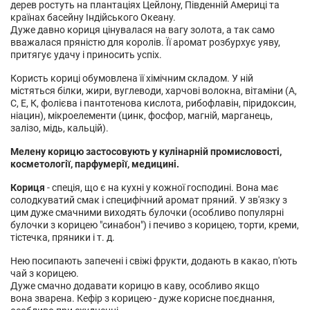
дерев ростуть на плантаціях Цейлону, Південній Америці та
країнах басейну Індійського Океану.
Дуже давно кориця цінувалася на вагу золота, а так само
вважалася пряністю для королів. Її аромат розбурхує уяву,
притягує удачу і приносить успіх.
Користь кориці обумовлена її хімічним складом. У ній
містяться білки, жири, вуглеводи, харчові волокна, вітаміни (А,
С, Е, К, фолієва і пантотенова кислота, рибофлавін, піридоксин,
ніацин), мікроелементи (цинк, фосфор, магній, марганець,
залізо, мідь, кальцій).
Мелену корицю застосовують у кулінарній промисловості,
косметології, парфумерії, медицині.
Кориця
- спеція, що є на кухні у кожної господині. Вона має
солодкуватий смак і специфічний аромат пряний. У зв'язку з
цим дуже смачними виходять булочки (особливо популярні
булочки з корицею "синабон") і печиво з корицею, торти, креми,
тістечка, пряники і т. д.
Нею посипають запечені і свіжі фрукти, додають в какао, п'ють
чай з корицею.
Дуже смачно додавати корицю в каву, особливо якщо
вона зварена. Кефір з корицею - дуже корисне поєднання,