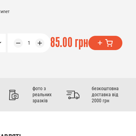
гипет
85.00 грн
1
фото з
безкоштовна
реальних
доставка від
зразків
2000 грн