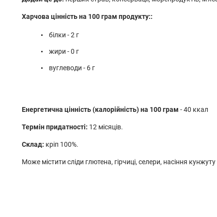
Харчова цінність на 100 грам продукту::
білки - 2 г
жири - 0 г
вуглеводи - 6 г
Енергетична цінність (калорійність) на 100 грам
- 40 ккал
Термін придатності:
12 місяців.
Склад:
кріп 100%.
Може містити сліди глютена, гірчиці, селери, насіння кунжуту 