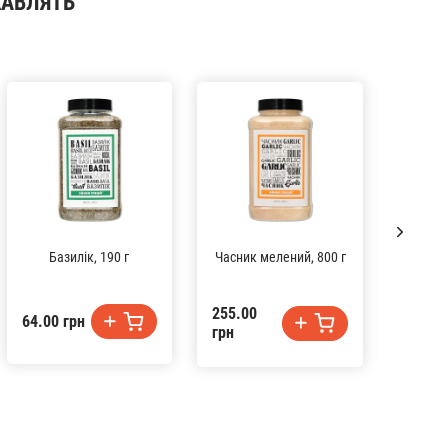
КАВЛЯТЬ
Базилік, 190 г
Часник мелений, 800 г
Лавров
255.00
64.00 грн
74.00 
грн