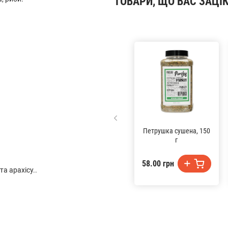
ТОВАРИ, ЩО ВАС ЗАЦІ
Петрушка сушена, 150
г
58.00 грн
та арахісу..