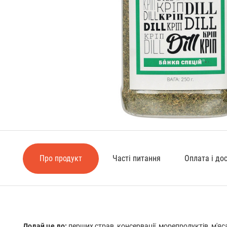
Про продукт
Часті питання
Оплата і до
Додай це до:
перших страв, консервації, морепродуктів, м'яса