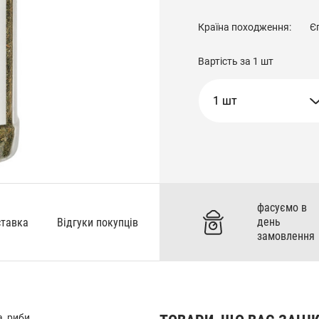
Країна походження:
Є
Вартість за
1 шт
1 шт
фасуємо в
день
ставка
Відгуки покупців
замовлення
, риби.