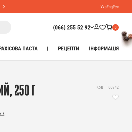
Укр
Eng
Рус
(066) 255 52 92
0
РАХІСОВА ПАСТА
РЕЦЕПТИ
ІНФОРМАЦІЯ
Й, 250 Г
Код
00942
ків