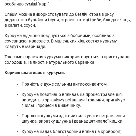
особливо суміші "карі".
Спеція можна використовувати до безлічі страв з рису,
додавати в бульйони і супи, страви з птиці і риби, блюда з яєць,
в салати, соуси.
Куркума відмінно поєднується з бобовими, особливо з
сочевицею і квасолею. В маленьких кількостях куркуму
кладуть в маринади.
Так само справжня куркума використовується в приготуванні
солодощів, і в якості натурального барвника.
Корисні властивості куркуми:
Пряність є дуже сильним антиоксидантом.
Куркума позитивно впливає на процес травлення,
виводить з організму всі шлаки і токсини, пригнічує
гнильні процеси в кишечнику.
Порошок куркуми здатний вилікувати нетравлення
шлунка, виразку шлунка і дванадцятипалої кишки.
Куркума надає благотворний вплив на кровообіг,