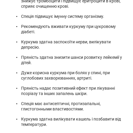
знижує тромбоцити і підвищує еритроцити в крові,
сприяє очищенню крові.
Спеція підвищує імунну систему організму.
Рекомендують вживати куркуму при цукровому
діабеті.
Куркума здатна заспокоїти нерви, вилікувати
депресію.
Пряність здатна знизити шанси розвитку лейкемії у
дітей.
Дуже корисна куркума при болях у спині, при
суглобових захворюваннях, артриті.
Пряність надає позитивний ефект при лікуванні
псоріазу та інших запалень шкіри.
Спеція має антисептичні, протизапальні,
глистогонными властивостями.
Куркума здатна вилікувати кашель і позбавити від
температури.