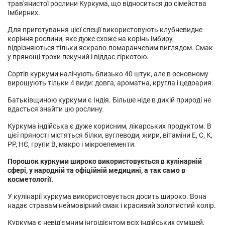
трав'янистої рослини Куркума, що відноситься до сімейства
Імбирних.
Для приготування цієї спеції використовують клубневидне
коріння рослини, яке дуже схоже на
корінь імбиру
,
відрізняються тільки яскраво-помаранчевим виглядом. Смак
у прянощі трохи пекучий і віддає гіркотою.
Сортів куркуми налічують близько 40 штук, але в основному
вирощують тільки 4 види: довга, ароматна, кругла і цедоария.
Батьківщиною куркуми є Індія. Більше ніде в дикій природі не
вдасться знайти цю рослину.
Куркума індійська є дуже корисним, лікарських продуктом. В
цієї пряності містяться білки, вуглеводи, жири, вітаміни Е, С, К,
РР, НЄ, групи В, макро і мікроелементи.
Порошок куркуми широко використовується в кулінарній
сфері, у народній та офіційній медицині, а так само в
косметології.
У кулінарії куркума використовується досить широко. Вона
надає стравам неймовірний смак і красивий золотистий колір.
Куркума є невід'ємним інгрідієнтом всіх індійських сумішей,