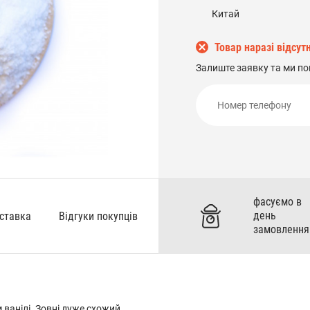
Китай
Товар наразі відсутн
Залиште заявку та ми по
фасуємо в
день
оставка
Відгуки покупців
замовлення
 ванілі. Зовні дуже схожий