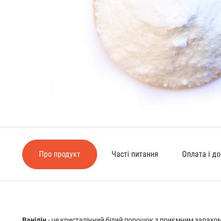
Про продукт
Часті питання
Оплата і д
Ванілін
- це кристалічний білий порошок з приємним запахом