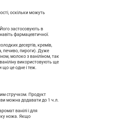
ості, оскільки можуть
 Його застосовують в
 навіть фармацевтичної.
олодких десертів, кремів,
ка, печиво, пироги). Дуже
ном, молоко з ваніліном, так
м ваніліну використовують ще
 що це одне і теж.
ьним стручком. Продукт
ави можна додавати до 1 ч.л.
ромат ванілі і для
чику ножа. Якщо