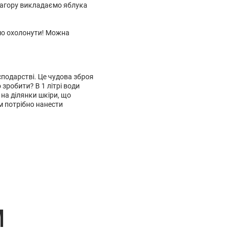
нагору викладаємо яблука
ємо охолонути! Можна
осподарстві. Це чудова зброя
зробити? В 1 літрі води
на ділянки шкіри, що
ім потрібно нанести
M