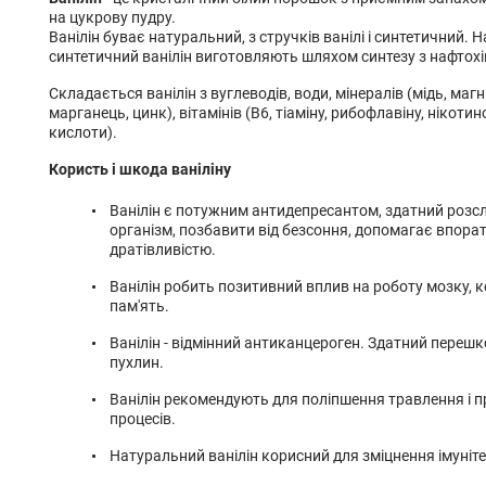
на цукрову пудру.
Ванілін буває натуральний, з стручків ванілі і синтетичний. 
синтетичний ванілін виготовляють шляхом синтезу з нафтохі
Складається ванілін з вуглеводів, води, мінералів (мідь, магній
марганець, цинк), вітамінів (В6, тіаміну, рибофлавіну, нікоти
кислоти).
Користь і шкода ваніліну
Ванілін є потужним антидепресантом, здатний розсл
організм, позбавити від безсоння, допомагає впорат
дратівливістю.
Ванілін робить позитивний вплив на роботу мозку, 
пам'ять.
Ванілін - відмінний антиканцероген. Здатний перешк
пухлин.
Ванілін рекомендують для поліпшення травлення і 
процесів.
Натуральний ванілін корисний для зміцнення імуніте