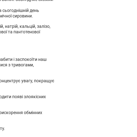
На сьогоднішній день
мічної сировини.
, натрій, кальцій, залізо,
нової та пантотенової
абити і заспокоїти наш
ися з тривогами,
концентрує увагу, покращує
одити появі злоякісних
прискорення обмінних
ту.