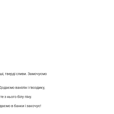
ші, тверді сливи. Замочуємо
одаємо ванілін і гвоздику,
е з нього білу піну.
даємо в банки і закочує!