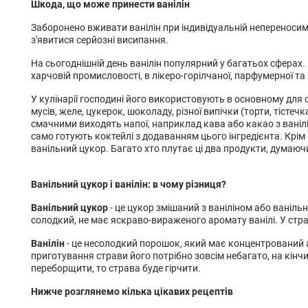
Шкода, що може принести ванілін
Заборонено вживати ванілін при індивідуальній непереносим
з'явитися серйозні висипання.
На сьогоднішній день ванілін популярний у багатьох сферах.
харчовій промисловості, в лікеро-горілчаної, парфумерної та
У кулінарії господині його використовують в основному для с
мусів, желе, цукерок, шоколаду, різної випічки (торти, тістеч
смачними виходять напої, наприклад кава або какао з ванілі
само готують коктейлі з додаванням цього інгредієнта. Крі
ванільний цукор. Багато хто плутає ці два продукти, думаючи
Ванільний цукор і ванілін: в чому різниця?
Ванільний цукор
- це цукор змішаний з ваніліном або ваніл
солодкий, не має яскраво-вираженого аромату ванілі. У стр
Ванілін
- це несолодкий порошок, який має концентрований а
приготування страви його потрібно зовсім небагато, на кін
переборщити, то страва буде гірчити.
Нижче розглянемо кілька цікавих рецептів