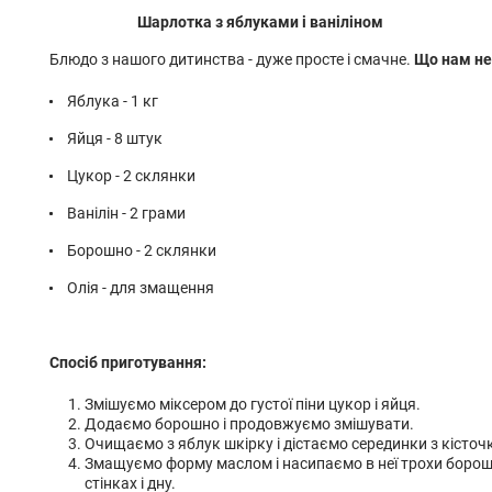
Шарлотка з яблуками і ваніліном
Блюдо з нашого дитинства - дуже просте і смачне.
Що нам не
Яблука - 1 кг
Яйця - 8 штук
Цукор - 2 склянки
Ванілін - 2 грами
Борошно - 2 склянки
Олія - ​​для змащення
Спосіб приготування:
Змішуємо міксером до густої піни цукор і яйця.
Додаємо борошно і продовжуємо змішувати.
Очищаємо з яблук шкірку і дістаємо серединки з кісточ
Змащуємо форму маслом і насипаємо в неї трохи борош
стінках і дну.