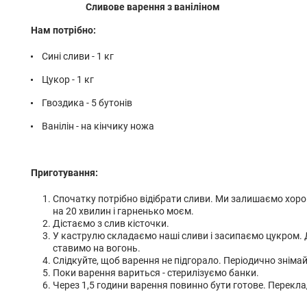
Сливове варення з ваніліном
Нам потрібно:
Сині сливи - 1 кг
Цукор - 1 кг
Гвоздика - 5 бутонів
Ванілін - на кінчику ножа
Приготування:
Спочатку потрібно відібрати сливи. Ми залишаємо хоро
на 20 хвилин і гарненько моєм.
Дістаємо з слив кісточки.
У каструлю складаємо наші сливи і засипаємо цукром. Д
ставимо на вогонь.
Слідкуйте, щоб варення не підгорало. Періодично знімайт
Поки варення вариться - стерилізуємо банки.
Через 1,5 години варення повинно бути готове. Перекла