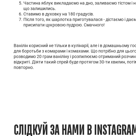
Частина яблук викладаємо на дно, заливаємо тістом і 
що залишились.
Ставимо в духовку на 180 градусів.
Після того, як шарлотка приготувалася - дістаємо і да
присипати цукровою пудрою. Смачного!
Ванілін корисний не тільки в кулінарії, але і в домашньому г
для боротьби з комарами і комахами. Що потрібно для цього 
розводимо 20 грам ваніліну і розпилюємо отриманий розчин 
відкриті. Діяти такий спрей буде протягом 30-ти хвилин, пот
повторно.
СЛІДКУЙ ЗА НАМИ В INSTAGRA