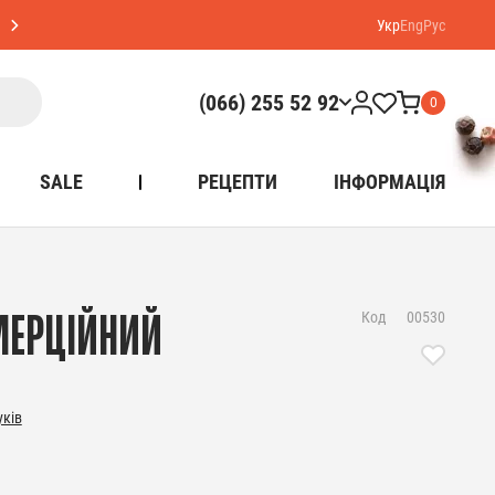
Укр
Eng
Рус
(066) 255 52 92
0
SALE
РЕЦЕПТИ
ІНФОРМАЦІЯ
Код
00530
МЕРЦІЙНИЙ
уків