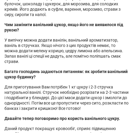
булочок, шоколаду і цукерок, для морозива, для солодких
кремів. Його додають в суфле, варення, морозиво, страви з
сиру, сиропи та напої.
Чим замінити ванільний цукор, якщо його не виявилося під
рукою?
У випічку можна додати ванілін, ванільний ароматизатор,
ваніль в стручках. Якщо нічого з цих продуктів немає, то
можна додати
мелену корицю
,
цедру лимона
або
апельсина
.
Запах ванілі ці спеції не дадуть, але помітно поліпшать смак
страви.
Багато господинь задаються питанням: як зробити ванільний
цукор будинку?
Для приготування Вам потрібен 1 кг цукру і 2-3 стручка
натуральної ванілі. Стручок необхідно розрізати на 2-3 частини
і подрібнити у блендері. До цієї маси додати цукор і змолоти до
однорідності. Потім все це пропустити через сито, розкласти по
банках і закрити кришкою! Все готово!
Давайте тепер поговоримо про користь ванільного цукру.
Даний продукт покращує кровообіг, сприяє підвищенню