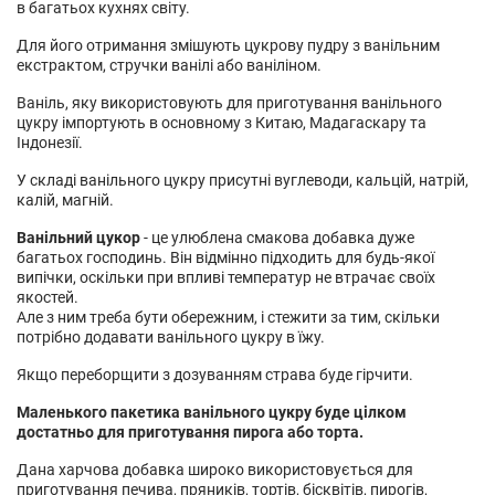
в багатьох кухнях світу.
Для його отримання змішують цукрову пудру з ванільним
екстрактом, стручки ванілі або ваніліном.
Ваніль, яку використовують для приготування ванільного
цукру імпортують в основному з Китаю, Мадагаскару та
Індонезії.
У складі ванільного цукру присутні вуглеводи, кальцій, натрій,
калій, магній.
Ванільний цукор
- це улюблена смакова добавка дуже
багатьох господинь. Він відмінно підходить для будь-якої
випічки, оскільки при впливі температур не втрачає своїх
якостей.
Але з ним треба бути обережним, і стежити за тим, скільки
потрібно додавати ванільного цукру в їжу.
Якщо переборщити з дозуванням страва буде гірчити.
Маленького пакетика ванільного цукру буде цілком
достатньо для приготування пирога або торта.
Дана харчова добавка широко використовується для
приготування печива, пряників, тортів, бісквітів, пирогів,