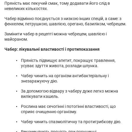
Пряність має пекучий смак, тому додавати його слід в
невеликих кількостях.
Чабер відмінно поєднується з низкою інших спецій, а саме: з
фенхелем, петрушкою, шавлією, орегано, базиліком, чебрецем.
Замінити чабер в рецепті можна чебрецем, шавлією і
майораном.
Чабер: лікувальні властивості і протипоказання
Пряність підвищує апетит, покращує травлення,
усуває здуття живота, розлади шлунка.
Чабер чинить на організм антибактеріальну і
знезаражуючу дію.
За допомогою відвару з чаберу дуже легко можна
вилікувати кашель.
Рослина має сечогінні і потогінні властивості, що
сприяє очищенню організму.
Чабер чинить спазмолітичну та протигрибкову дію.
Рекомендують пряність при порушенні