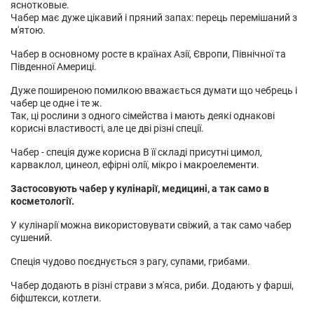
яснотковые.
Чабер має дуже цікавий і пряний запах: перець перемішаний з
м'ятою.
Чабер в основному росте в країнах Азії, Європи, Північної та
Південної Америці.
Дуже поширеною помилкою вважається думати що чебрець і
чабер це одне і те ж.
Так, ці рослини з одного сімейства і мають деякі однакові
корисні властивості, але це дві різні спеції.
Чабер - спеція дуже корисна В її складі присутні цимол,
карваклол, цинеол, ефірні олії, мікро і макроелементи.
Застосовують чабер у кулінарії, медицині, а так само в
косметології.
У кулінарії можна використовувати свіжий, а так само чабер
сушений.
Спеція чудово поєднується з рагу, супами, грибами.
Чабер додають в різні страви з м'яса, риби. Додають у фарші,
біфштекси, котлети.