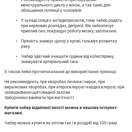
менструального циклу у жінок, а так само для
збільшення потенції у чоловіків.
У складі спеції є антидепресанти, тому чабер радять
при нервових розладах, депресії. Він забезпечує
приплив сил, покращує роботу мозку, заспокоює.
Пряність знижує цукор у крові, гальмує розвитку
раку.
Чабер здатний очищати судини від холестерину,
знижувати артеріальний тиск.
Є також певні протипоказання до використання прянощі.
Не рекомендують при хворобах печінки і нирок, при
виразкових хворобах, при атеросклерозі і кардіосклерозі, при
захворюванні щитовидної залози.
Заборонено вживати при вагітності.
Купити чабер відмінної якості можна в нашому інтернет-
магазині.
Чабер можна купити як оптом так і в роздріб від 100 грам.