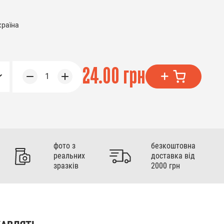
країна
24.00 грн
1
фото з
безкоштовна
реальних
доставка від
зразків
2000 грн