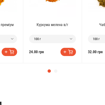
 преміум
Куркума мелена в/г
Чаб
100 г
100 г
24.00 грн
32.00 грн