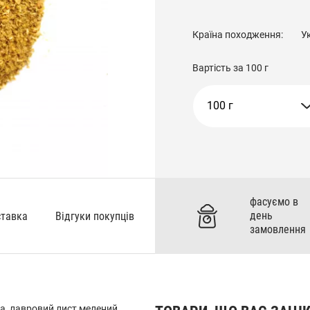
Країна походження:
У
Вартість за
100 г
100 г
фасуємо в
день
ставка
Відгуки покупців
замовлення
а, лавровий лист мелений,