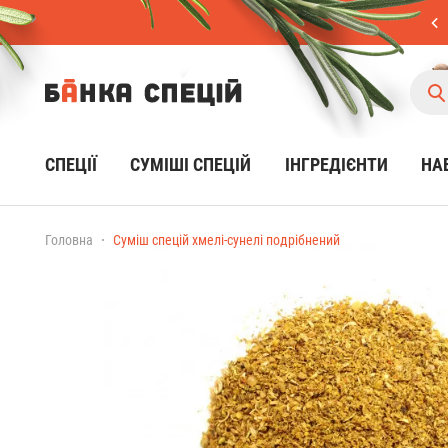
СПЕЦІЇ
CУМІШІ СПЕЦІЙ
ІНГРЕДІЄНТИ
НА
Головна
Суміш спецій хмелі-сунелі подрібнений