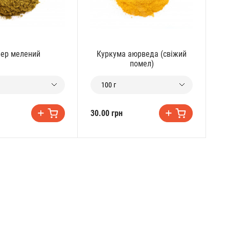
ер мелений
Куркума аюрведа (свіжий
С
помел)
100 г
30.00 грн
14