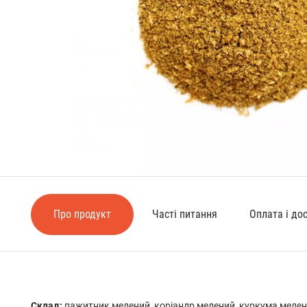
Про продукт
Часті питання
Оплата і до
Склад:
пажитник мелений, коріандр мелений, куркума мелен