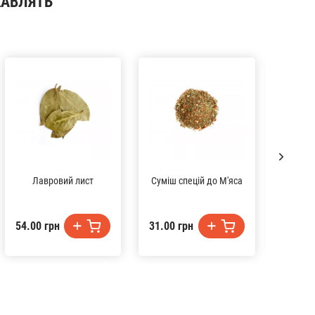
КАВЛЯТЬ
Лавровий лист
Суміш спецій до М'яса
Кур
54.00 грн
31.00 грн
27.00 