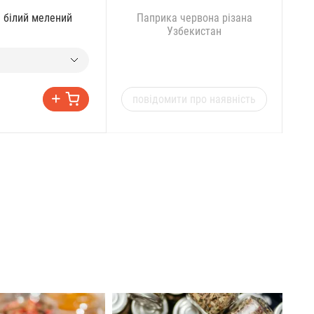
 білий мелений
Паприка червона різана
Узбекистан
повідомити про наявність
22