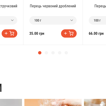
стручковий
Перець червоний дроблений
Перець
100 г
100 г
35.00 грн
66.00 грн
M