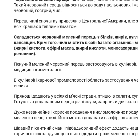
Такий червоний перець відноситься до роду пасльонових і ма
червоний, гострий, чилі.
Перець чилі спочатку привезли з Центральної Америки, але з
всіх країнах з теплим кліматом.
Складається червоний мелений перець з білків, жирів, вугл
капсаїцин. Крім того, чилі містить в собі багато вітамінів і 
(жирні кислоти, ефірні масла, жирні кислоти, моносахариди 
речовини).
Пекучий мелений червоний перець застосовують в кулінарії, 
медицині і косметології.
В кулінарії і харчової промисловості область застосування 
велика.
Прянощі додають у всілякі м'ясні страви, птицю, в салати, суп
Готують з додаванням перцю різні соуси, заправки для салаті
Дуже незвичайне і корисне поєднання кисломолочних проду
меленого перцю чилі. Його можна додавати в кефір, ряжанку
Цікавий пікантний смак і підбадьорливий ефект додасть чаш
гарячого шоколаду якщо в нього додати трохи меленого чер