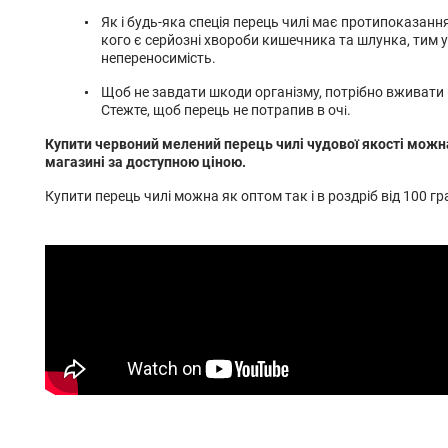
Як і будь-яка спеція перець чилі має протипоказання
кого є серйозні хвороби кишечника та шлунка, тим у
непереносимість.
Щоб не завдати шкоди організму, потрібно вживати 
Стежте, щоб перець не потрапив в оч
.
і
Купити червоний мелений перець чилі чудової якості можн
магазині за доступною ціною.
Купити перець чилі можна як оптом так і в роздріб від 100 гр