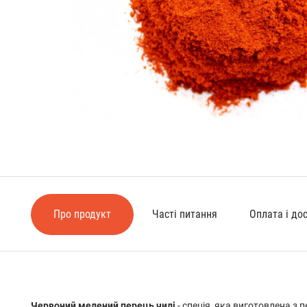
Про продукт
Часті питання
Оплата і до
Червоний мелений перець чилі
- спеція, яка виготовлена з п