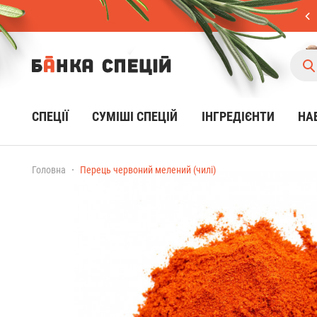
СПЕЦІЇ
CУМІШІ СПЕЦІЙ
ІНГРЕДІЄНТИ
НА
Головна
Перець червоний мелений (чилі)