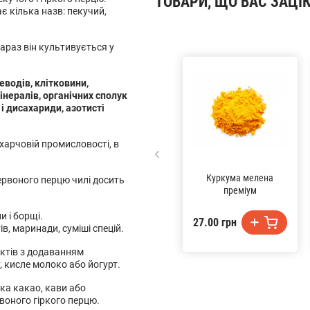
ТОВАРИ, ЩО ВАС ЗАЦІ
є кілька назв: пекучий,
араз він культивується у
еводів, клітковини,
мінералів, органічних сполук
і дисахариди, азотисті
харчовій промисловості, в
Куркума мелена
червоного перцю чилі досить
преміум
и і борщі.
27.00 грн
в, маринади, суміші спецій.
ктів з додаванням
, кисле молоко або йогурт.
ка какао, кави або
воного гіркого перцю.