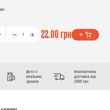
дія
22.00 грн
1
фото з
безкоштовна
реальних
доставка від
зразків
2000 грн