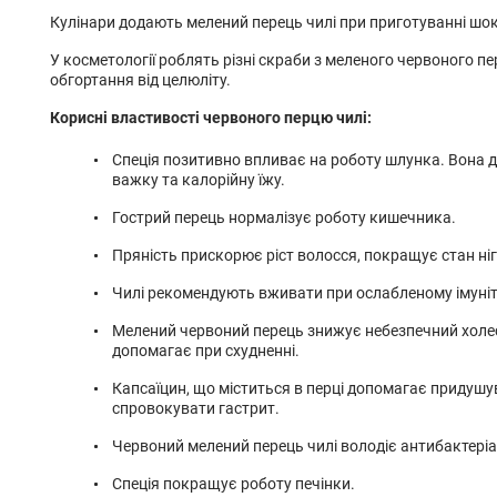
Кулінари додають мелений перець чилі при приготуванні шоко
У косметології роблять різні скраби з меленого червоного пе
обгортання від целюліту.
Корисні властивості червоного перцю чилі:
Спеція позитивно впливає на роботу шлунка. Вона
важку та калорійну їжу.
Гострий перець нормалізує роботу кишечника.
Пряність прискорює ріст волосся, покращує стан ніг
Чилі рекомендують вживати при ослабленому імунітеті,
Мелений червоний перець знижує небезпечний холест
допомагає при схудненні.
Капсаїцин, що міститься в перці допомагає придушу
спровокувати гастрит.
Червоний мелений перець чилі володіє антибактері
Спеція покращує роботу печінки.