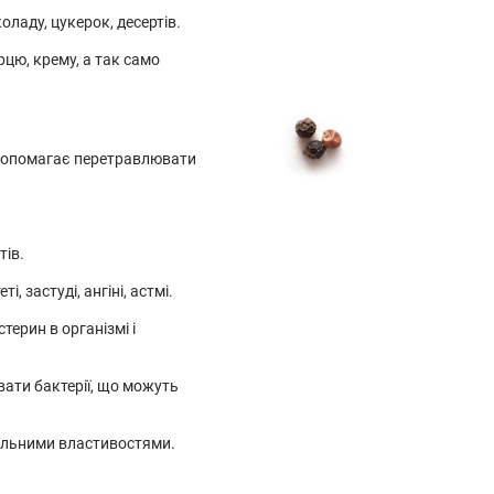
ладу, цукерок, десертів.
рцю, крему, а так само
 допомагає перетравлювати
тів.
 застуді, ангіні, астмі.
ерин в організмі і
вати бактерії, що можуть
альними властивостями.