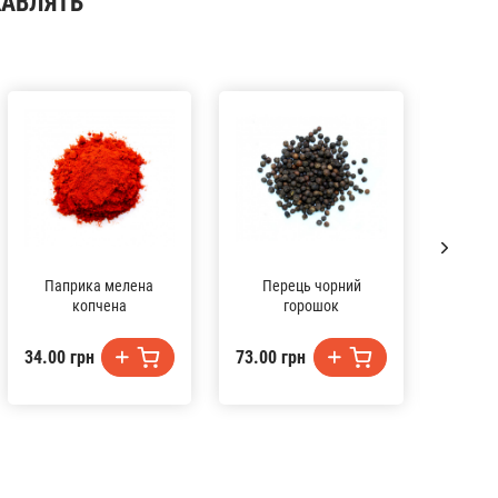
КАВЛЯТЬ
Паприка мелена
Перець чорний
Пап
копчена
горошок
34.00 грн
73.00 грн
22.00 