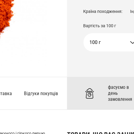
Країна походження:
Ін
Вартість за
100 г
100 г
фасуємо в
день
ставка
Відгуки покупців
замовлення
екучого і гіркого перцю.