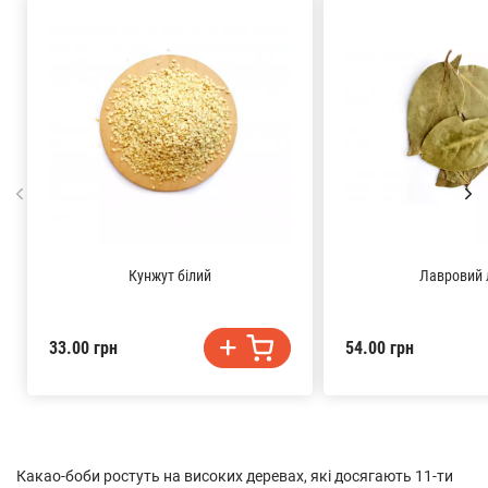
Кунжут білий
Лавровий 
33.00 грн
54.00 грн
Какао-боби ростуть на високих деревах, які досягають 11-ти