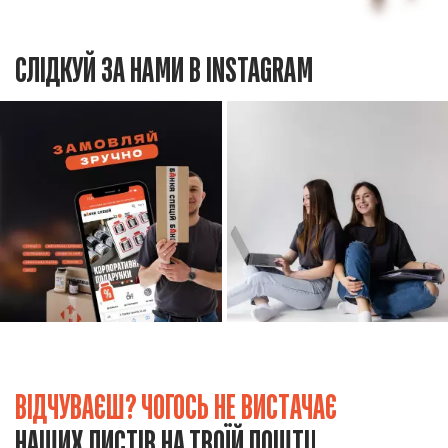
СЛІДКУЙ ЗА НАМИ В INSTAGRAM
ВІДЧУВАЄШ? ЧОГОСЬ НЕ ВИСТАЧАЄ
НАШИХ ЛИСТІВ НА ТВОЇЙ ПОШТІ!