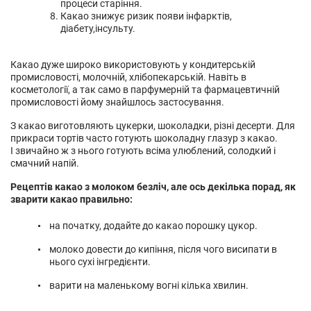
процеси старіння.
Какао знижує ризик появи інфарктів,
діабету,інсульту.
Какао дуже широко використовують у кондитерській
промисловості, молочній, хлібопекарській. Навіть в
косметології, а так само в парфумерній та фармацевтичній
промисловості йому знайшлось застосування.
З какао виготовляють цукерки, шоколадки, різні десерти. Для
прикраси тортів часто готують шоколадну глазур з какао.
І звичайно ж з нього готують всіма улюблений, солодкий і
смачний напій.
Рецептів какао з молоком безліч, але ось декілька порад, як
зварити какао правильно:
на початку, додайте до какао порошку цукор.
молоко довести до кипіння, після чого висипати в
нього сухі інгредієнти.
варити на маленькому вогні кілька хвилин.