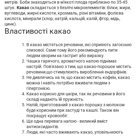
метрів. Боби знаходяться в м'якоті плода приблизно по 35-45
штук.
Какао
складається з безлічі мікроелементів: білки, жири,
вуглеводи, жирні кислоти, крохмаль, різні вітаміни, фолієва
кислота, мінерали (хлор, натрій, кальцій, калій, фтор, мідь,
цинк).
Властивості какао
В какао містяться речовини, які сприяють загоєнню
слизової. Саме тому його рекомендують пити
людям хворим на гастрит або виразку.
Чашка гарячого, ароматного напою піднімає
настрій. Пов'язано з тим, що какао-порошок містить
речовини,що стимулюють вироблення ендорфінів.
Не дивлячись на те, що какао містить кофеїн, какао
можна і навіть потрібно вживати людям з
гіпертонією.
Какао корисно для шкіри, так як речовини в його
складі надають їй пружність.
Напій, приготований з какао порошку з молоком
буде корисним при застуді та кашлі. Також він
покращує кровообіг.
Ще одна перевага напою - великий вміст
антиоксидантів.
Люди, які часто вживають какао, уповільнюють