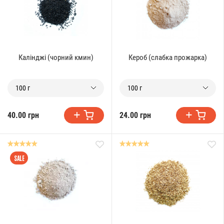
Калінджі (чорний кмин)
Кероб (слабка прожарка)
100 г
100 г
40.00 грн
24.00 грн
SALE