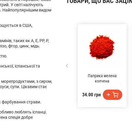
ТОВАРИ, ЩО ВАС ЗАЦІ
рий. У світі налічують
ом. Найпопулярнішим видом
рощується в США,
нів, таких як А, Е, РР, Р,
ізо, фтор, цинк, мідь.
стю.
ської, іспанської та
Паприка мелена
копчена
а морепродуктами, з сиром,
оуси, супи. Цікавим стає
34.00 грн
яє фарбування страви.
собливо люблять іспанці.
ена спеція добре