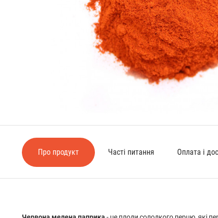
Про продукт
Часті питання
Оплата і до
Червона мелена паприка
- це плоди солодкого перцю, які п