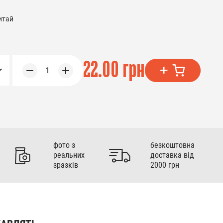
итай
22.00 грн
1
фото з
безкоштовна
реальних
доставка від
зразків
2000 грн