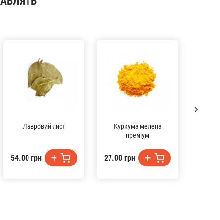
КАВЛЯТЬ
Лавровий лист
Куркума мелена
Час
преміум
54.00 грн
27.00 грн
31.00 