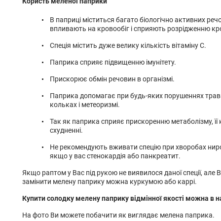
Користь меленої паприки
В паприці міститься багато біологічно активних реч
впливають на кровообіг і сприяють розрідженню кро
Спеція містить дуже велику кількість вітаміну С.
Паприка сприяє підвищенню імунітету.
Прискорює обмін речовин в організмі.
Паприка допомагає при будь-яких порушеннях травн
кольках і метеоризмі.
Так як паприка сприяє прискоренню метаболізму, її
схудненні.
Не рекомендують вживати спецію при хворобах нирок
якщо у вас стенокардія або панкреатит.
Якщо раптом у Вас під рукою не виявилося даної спеції, але 
замінити мелену паприку можна куркумою або каррі.
Купити солодку мелену паприку відмінної якості можна в н
На фото Ви можете побачити як виглядає мелена паприка.