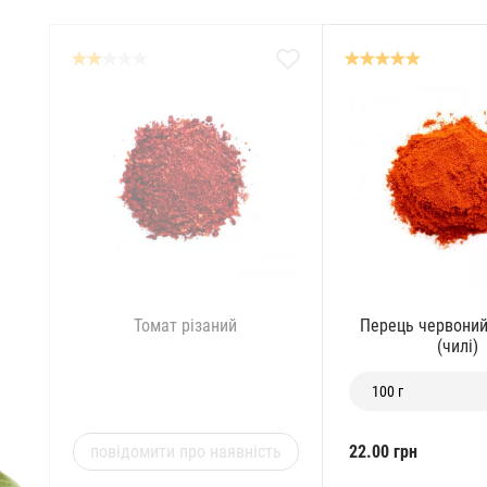
Томат різаний
Перець червони
(чилі)
100 г
повідомити про наявність
22.00 грн