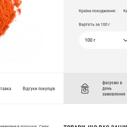
Країна походження:
К
Вартість за
100 г
100 г
фасуємо в
день
ставка
Відгуки покупців
замовлення
еремелене в порошок. Смак