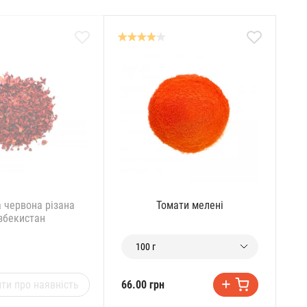
 червона різана
Томати мелені
збекистан
100 г
ти про наявність
66.00 грн
62