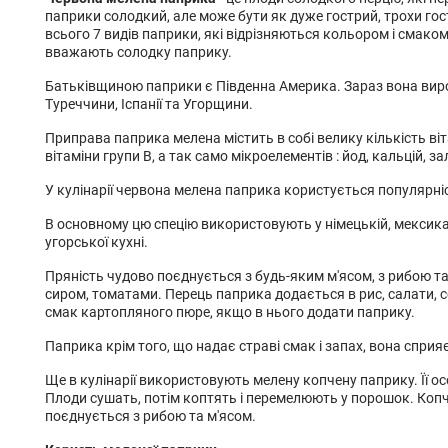
паприки солодкий, але може бути як дуже гострий, трохи гост
всього 7 видів паприки, які відрізняються кольором і смак
вважають солодку паприку.
Батьківщиною паприки є Південна Америка. Зараз вона ви
Туреччини, Іспанії та Угорщини.
Приправа паприка мелена містить в собі велику кількість вітамі
вітаміни групи В, а так само мікроелементів : йод, кальцій, зал
У кулінарії червона мелена паприка користується популярні
В основному цю спецію використовують у німецькій, мексикан
угорської кухні.
Пряність чудово поєднується з будь-яким м'ясом, з рибою т
сиром, томатами. Перець паприка додається в рис, салати, с
смак картопляного пюре, якщо в нього додати паприку.
Паприка крім того, що надає страві смак і запах, вона спри
Ще в кулінарії використовують мелену копчену паприку. Її о
Плоди сушать, потім коптять і перемелюють у порошок. Копч
поєднується з рибою та м'ясом.