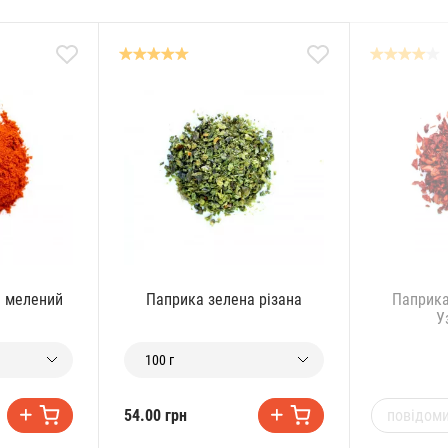
й мелений
Паприка зелена різана
Паприка
У
100 г
повідоми
54.00 грн