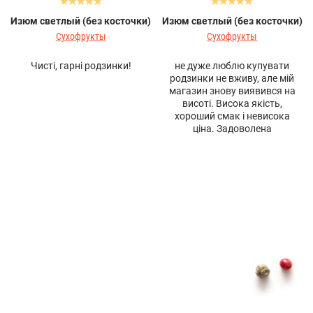
Изюм светлый (без косточки)
Изюм светлый (без косточки)
Сухофрукты
Сухофрукты
Чисті, гарні родзинки!
не дуже люблю купувати
родзинки не вживу, але мій
магазин знову виявився на
висоті. Висока якість,
хороший смак і невисока
ціна. Задоволена